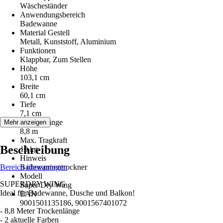
Wäscheständer
Anwendungsbereich
Badewanne
Material Gestell
Metall, Kunststoff, Aluminium
Funktionen
Klappbar, Zum Stellen
Höhe
103,1 cm
Breite
60,1 cm
Tiefe
7,1 cm
Trockenlänge
Mehr anzeigen
8,8 m
Max. Tragkraft
Beschreibung
10 kg
Hinweis
Bereich überspringen
Badewannentrockner
Modell
SUPERDRY WING
Super Dry Wing
Ideal für Badewanne, Dusche und Balkon!
EAN
9001501135186, 9001567401072
- 8,8 Meter Trockenlänge
- 2 aktuelle Farben