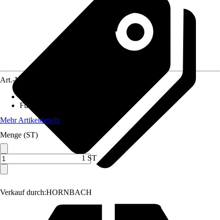
Art.-Nr.
6083413
Trockenlänge
:
8,8 m
Funktionen
:
Klappbar, Zum Stellen
Mehr Artikeldetails
Menge (ST)
1 ST
Verkauf durch:
HORNBACH