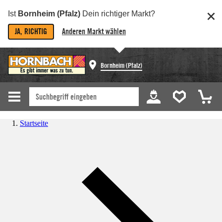
Ist
Bornheim (Pfalz)
Dein richtiger Markt?
JA, RICHTIG
Anderen Markt wählen
Bornheim (Pfalz)
Startseite