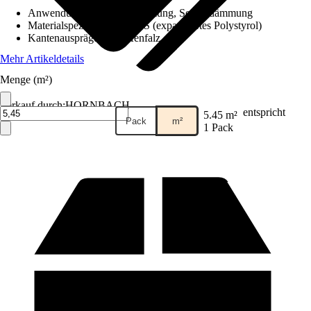
Anwendung
:
Perimeterdämmung, Sockeldämmung
Materialspezifizierung
:
EPS (expandiertes Polystyrol)
Kantenausprägung
:
Stufenfalz
Mehr Artikeldetails
Menge (m²)
Verkauf durch:
HORNBACH
entspricht
5.45 m²
Pack
m²
1 Pack