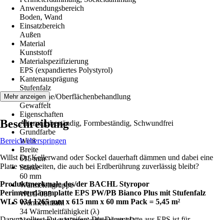
Anwendungsbereich
Boden, Wand
Einsatzbereich
Außen
Material
Kunststoff
Materialspezifizierung
EPS (expandiertes Polystyrol)
Kantenausprägung
Stufenfalz
Oberfläche/Oberflächenbehandlung
Mehr anzeigen
Gewaffelt
Eigenschaften
Beschreibung
Alterungsbeständig, Formbeständig, Schwundfrei
Grundfarbe
Bereich überspringen
Weiß
Breite
Willst Du Kellerwand oder Sockel dauerhaft dämmen und dabei eine
615 mm
Platte verarbeiten, die auch bei Erdberührung zuverlässig bleibt?
Stärke
60 mm
Produktmerkmale des/der BACHL Styropor
Wärmeleitgruppe
Perimeterdämmplatte EPS PW/PB Bianco Plus mit Stufenfalz
WLG 035
WLS 034 1265 mm x 615 mm x 60 mm Pack = 5,45 m²
Wärmeleitzahl
34 Wärmeleitfähigkeit (λ)
Darum solltest Du zugreifen: Die Dämmplatte aus EPS ist für