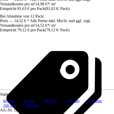
Versandkosten pro m²
14,98 €
*
/
m²
Entspricht 81,63 € pro Pack
(
81,63 €
/
Pack
)
Bei Abnahme von 12 Pack:
Preis — 14,52 € * Alle Preise inkl. MwSt. und ggf. zzgl.
Versandkosten pro m²
14,52 €
*
/
m²
Entspricht 79,12 € pro Pack
(
79,12 €
/
Pack
)
Stärke
60 mm
80 mm
100 mm
120 mm
140 mm
160 mm
180 mm
Art.-Nr.
10609894