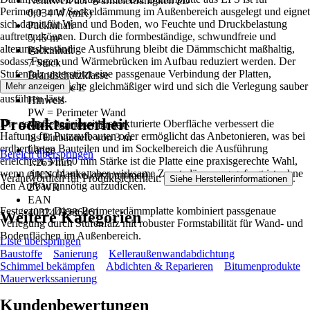
Nennwert der Wärmeleitfähigkeit λD
Perimeter- und Sockeldämmung im Außenbereich ausgelegt und eignet
0,034 W/(mK)
sich damit für Wand und Boden, wo Feuchte und Druckbelastung
Packinhalt
auftreten können. Durch die formbeständige, schwundfreie und
5,45 m²
alterungsbeständige Ausführung bleibt die Dämmschicht maßhaltig,
Packinhalt
sodass Fugen und Wärmebrücken im Aufbau reduziert werden. Der
7 Stück
Stufenfalz unterstützt eine passgenaue Verbindung der Platten,
Brandschutzklasse
wodurch die Fläche gleichmäßiger wird und sich die Verlegung sauber
Mehr anzeigen
Euroklasse E
ausführen lässt.
Hinweis
PW = Perimeter Wand
Produktsicherheit
Die gewaffelte, einseitig strukturierte Oberfläche verbessert die
PB = Perimeter Boden
Haftung für Putzaufbauten oder ermöglicht das Anbetonieren, was bei
bis Einbautiefe von 3 m
erdberührten Bauteilen und im Sockelbereich die Ausführung
Länge
Bereich überspringen
erleichtert. Mit 60 mm Stärke ist die Platte eine praxisgerechte Wahl,
1.265 mm
wenn eine schlanke, aber wirksame Zusatzdämmung gefragt ist, ohne
AKN (Artikelkurznummer)
Verantwortlich für Produktsicherheit:
.
Siehe Herstellerinformationen
den Aufbau unnötig aufzudicken.
2YWR
EAN
Festgezurrt: Diese Perimeterdämmplatte kombiniert passgenaue
4032443386461
Weitere Kategorien
Verlegung durch Stufenfalz mit robuster Formstabilität für Wand- und
Bodenflächen im Außenbereich.
Liste überspringen
Baustoffe
Sanierung
Kelleraußenwandabdichtung
Schimmel bekämpfen
Abdichten & Reparieren
Bitumenprodukte
Mauerwerkssanierung
Kundenbewertungen