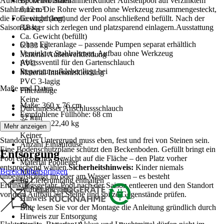
Aufstellpool mit StahlrahmenRunder Aufstellpool auf verzinktem
Beckenvolumen
Stahlrahmen. Die Rohre werden ohne Werkzeug zusammengesteckt,
6,12 m³
die Folie eingehängt und der Pool anschließend befüllt. Nach der
Gewicht (leer)
Saison lässt er sich zerlegen und platzsparend einlagern.Ausstattung
8,8 kg
Ca. Gewicht (befüllt)
Ohne Filteranlage – passende Pumpen separat erhältlich
6.133 kg
Verzinkter Stahlrahmen, Aufbau ohne Werkzeug
Material Außenverkleidung
Ablassventil für den Gartenschlauch
PVC
Reparaturaufkleber liegt bei
Material Innenauskleidung
PVC 3-lagig
Maße und Daten
Filteranlage
Keine
Maße: 360 x 76 cm
Durchmesser Anschlussschlauch
Empfohlene Füllhöhe: 68 cm
32 mm
Gewicht: 22,40 kg
Skimmer
Mehr anzeigen
Keiner
StandortDer Untergrund muss eben, fest und frei von Steinen sein.
Anzahl Einlaufdüse
Eine Bodenschutzplane schützt den Beckenboden. Gefüllt bringt ein
Entsorgung
1
Pool erhebliches Gewicht auf die Fläche – den Platz vorher
Material Poolleiter
entsprechend wählen.
Sicherheitshinweis:
Kinder niemals
Bereich überspringen
Metall
unbeaufsichtigt im oder am Wasser lassen – es besteht
Im Lieferumfang enthalten
Ertrinkungsgefahr. Pool nach der Saison entleeren und den Standort
Aufbauanleitung
vor dem Aufbau auf Steine und spitze Gegenstände prüfen.
Hinweis
Bitte lesen Sie vor der Montage die Anleitung gründlich durch
Hinweis zur Entsorgung