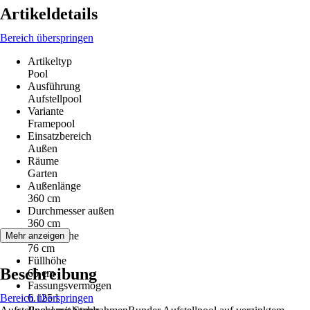
Artikeldetails
Bereich überspringen
Artikeltyp
Pool
Ausführung
Aufstellpool
Variante
Framepool
Einsatzbereich
Außen
Räume
Garten
Außenlänge
360 cm
Durchmesser außen
360 cm
Außenhöhe
Mehr anzeigen
76 cm
Füllhöhe
Beschreibung
66 cm
Fassungsvermögen
Bereich überspringen
6.125 l