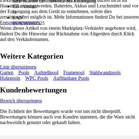
Elektrogeräte, Batterien, Akkus und Leuchtmittel dürfen nicht im
Bitte beachte die Hinweise zur Entsorgung
Hausmüll entsorgt werden. Batterien, Akkus und Leuchtmittel sind vor
Ein-/Auslauf
der Entsorgung aus dem Gerät zu entnehmen, sofern dies
Ja
zerstörungsfrei möglich ist. Mehr Informationen findest Du bei unseren
EAN
Entsorgungsservices
.
6920388660525
Wenn dieser Artikel von einem Marktplatz-Verkäufer angeboten wird,
findest Du die Hinweise zur Rücknahme von Altgeräten durch Klick
auf den Verkäufernamen.
Weitere Kategorien
Liste überspringen
Garten
Pools
Aufstellpool
Framepool
Stahlwandpools
Holzpools
WPC Pools
Aufblasbare Pools
Kundenbewertungen
Bereich überspringen
Die Echtheit der Bewertungen wurde von uns nicht überprüft.
Bewertungen können auch von Kunden stammen, die die Ware nicht
nachweislich genutzt oder gekauft haben.