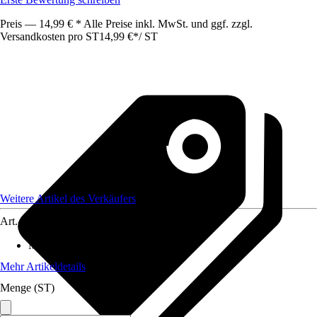
Preis — 14,99 € * Alle Preise inkl. MwSt. und ggf. zzgl.
Versandkosten pro ST
14,99 €
*
/
ST
Weitere Artikel des Verkäufers
Art.-Nr.
12570161
Material
:
Wellpappe
Mehr Artikeldetails
Menge (ST)