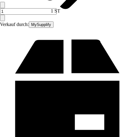
1 ST
Verkauf durch:
MySupplify