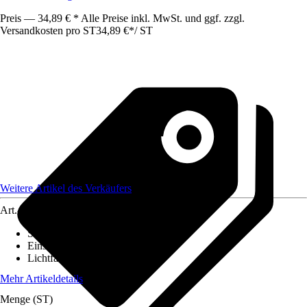
Preis — 34,89 € * Alle Preise inkl. MwSt. und ggf. zzgl.
Versandkosten pro ST
34,89 €
*
/
ST
Weitere Artikel des Verkäufers
Art.-Nr.
7261010
Stromversorgung
:
-
Einsatzbereich
:
Innen
Lichtfarbe
:
Warmweiß
Mehr Artikeldetails
Menge (ST)