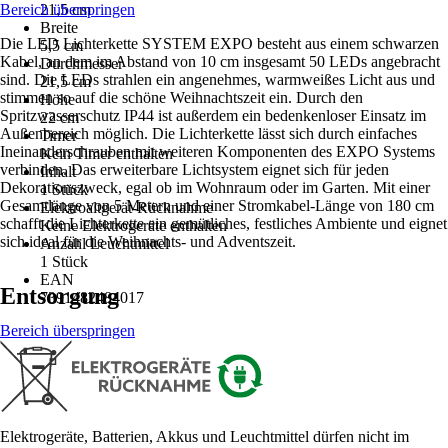
Bereich überspringen
21,5 cm
Breite
Die LED Lichterkette SYSTEM EXPO besteht aus einem schwarzen
5,5 cm
Kabel, an dem im Abstand von 10 cm insgesamt 50 LEDs angebracht
Durchmesser
sind. Die LEDs strahlen ein angenehmes, warmweißes Licht aus und
21,5 cm
stimmen so auf die schöne Weihnachtszeit ein. Durch den
Höhe
Spritzwasserschutz IP44 ist außerdem ein bedenkenloser Einsatz im
22 cm
Außenbereich möglich. Die Lichterkette lässt sich durch einfaches
Timer
Ineinanderschrauben mit weiteren Komponenten des EXPO Systems
Kein Timer enthalten
verbinden. Das erweiterbare Lichtsystem eignet sich für jeden
Inhalt
Dekorationszweck, egal ob im Wohnraum oder im Garten. Mit einer
1 Stück
Gesamtlänge von 5 Metern und einer Stromkabel-Länge von 180 cm
Elektroaltgerät-Rücknahme
schafft die Lichterkette ein gemütliches, festliches Ambiente und eignet
Keine Elektrogeräte enthalten
sich ideal für die Weihnachts- und Adventszeit.
Anzahl Leuchtmittel
1 Stück
EAN
Entsorgung
7391482484017
Bereich überspringen
Elektrogeräte, Batterien, Akkus und Leuchtmittel dürfen nicht im