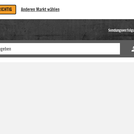
RICHTIG
Anderen Markt wählen
Sendungsverfolg