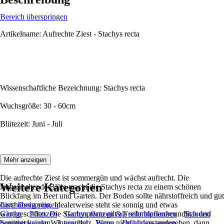
Bereich überspringen
Artikelname: Aufrechte Ziest - Stachys recta
Wissenschaftliche Bezeichnung: Stachys recta
Wuchsgröße: 30 - 60cm
Blütezeit: Juni - Juli
Beschreibung:
Mehr anzeigen
Die aufrechte Ziest ist sommergün und wächst aufrecht. Die
Weitere Kategorien
langanhaltende Blüte macht die Stachys recta zu einem schönen
Blickfang im Beet und Garten. Der Boden sollte nährstoffreich und gut
durchlässig sein. Idealerweise steht sie sonnig und etwas
Liste überspringen
windgeschützt. Die Stachys recta gilt als sehr bienenfreundlich und
Garten
Pflanzen
Gartenpflanzen & Freilandpflanzen
Stauden
benötigt keinen Winterschutz. Wenn nicht anders angegeben, dann
Sommerstauden
Lavendel
Farne
Frühlingsstauden