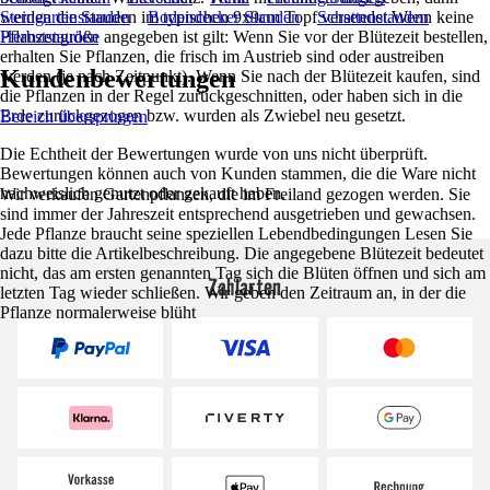
werden die Stauden im typischen 9x9cm Topf versendet.Wenn keine
Steingartenstauden
Bodendecker Stauden
Schattenstauden
Pflanzengröße angegeben ist gilt: Wenn Sie vor der Blütezeit bestellen,
Herbststauden
erhalten Sie Pflanzen, die frisch im Austrieb sind oder austreiben
Kundenbewertungen
werden (je nach Zeitpunkt). Wenn Sie nach der Blütezeit kaufen, sind
die Pflanzen in der Regel zurückgeschnitten, oder haben sich in die
Erde zurückgezogen bzw. wurden als Zwiebel neu gesetzt.
Bereich überspringen
Die Echtheit der Bewertungen wurde von uns nicht überprüft.
Bewertungen können auch von Kunden stammen, die die Ware nicht
nachweislich genutzt oder gekauft haben.
Wir verkaufen Gartenpflanzen, die im Freiland gezogen werden. Sie
sind immer der Jahreszeit entsprechend ausgetrieben und gewachsen.
Jede Pflanze braucht seine speziellen Lebendbedingungen Lesen Sie
dazu bitte die Artikelbeschreibung. Die angegebene Blütezeit bedeutet
nicht, das am ersten genannten Tag sich die Blüten öffnen und sich am
Zahlarten
letzten Tag wieder schließen. Wir geben den Zeitraum an, in der die
Pflanze normalerweise blüht