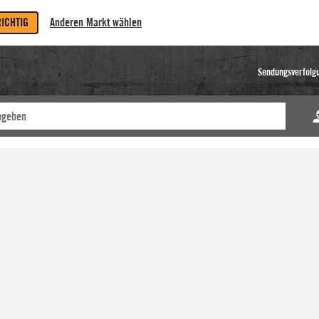
RICHTIG
Anderen Markt wählen
Sendungsverfolg