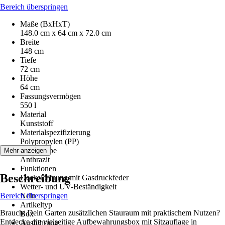
Bereich überspringen
Maße (BxHxT)
148.0 cm x 64 cm x 72.0 cm
Breite
148 cm
Tiefe
72 cm
Höhe
64 cm
Fassungsvermögen
550 l
Material
Kunststoff
Materialspezifizierung
Polypropylen (PP)
Grundfarbe
Mehr anzeigen
Anthrazit
Funktionen
Beschreibung
Deckelöffnung mit Gasdruckfeder
Wetter- und UV-Beständigkeit
Bereich überspringen
Nein
Artikeltyp
Braucht Dein Garten zusätzlichen Stauraum mit praktischem Nutzen?
Box
Entdecke die vielseitige Aufbewahrungsbox mit Sitzauflage in
Ausführung