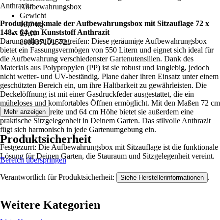
Anthrazit.
Aufbewahrungsbox
Gewicht
Produktmerkmale der Aufbewahrungsbox mit Sitzauflage 72 x
19,7 kg
148 x 64 cm Kunststoff Anthrazit
EAN
Darum solltest Du zugreifen: Diese geräumige Aufbewahrungsbox
8009371015721
bietet ein Fassungsvermögen von 550 Litern und eignet sich ideal für
die Aufbewahrung verschiedenster Gartenutensilien. Dank des
Materials aus Polypropylen (PP) ist sie robust und langlebig, jedoch
nicht wetter- und UV-beständig. Plane daher ihren Einsatz unter einem
geschützten Bereich ein, um ihre Haltbarkeit zu gewährleisten. Die
Deckelöffnung ist mit einer Gasdruckfeder ausgestattet, die ein
müheloses und komfortables Öffnen ermöglicht. Mit den Maßen 72 cm
Tiefe, 148 cm Breite und 64 cm Höhe bietet sie außerdem eine
Mehr anzeigen
praktische Sitzgelegenheit in Deinem Garten. Das stilvolle Anthrazit
fügt sich harmonisch in jede Gartenumgebung ein.
Produktsicherheit
Festgezurrt: Die Aufbewahrungsbox mit Sitzauflage ist die funktionale
Lösung für Deinen Garten, die Stauraum und Sitzgelegenheit vereint.
Bereich überspringen
Verantwortlich für Produktsicherheit:
.
Siehe Herstellerinformationen
Weitere Kategorien