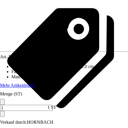
Art.-Nr.
10245029
Maße (BxHxT)
:
148.0 cm x 64 cm x 72.0 cm
Fassungsvermögen
:
550 l
Material
:
Kunststoff
Mehr Artikeldetails
Menge (ST)
1 ST
Verkauf durch:
HORNBACH