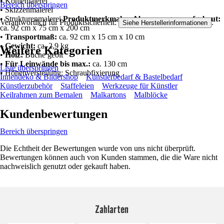
• Kohlemalerei
Bereich überspringen
• Skizzenmalerei
• Strukturenmalerei
Produktmerkmale
•
Abmessungen, aufgebaut:
Verantwortlich für Produktsicherheit:
.
Siehe Herstellerinformationen
ca. 92 cm x 75 cm x 200 cm
•
Transportmaß:
ca. 92 cm x 15 cm x 10 cm
•
Gewicht:
ca. 2,9 kg
Weitere Kategorien
•
Holz:
Buche geölt
•
Für Leinwände bis max.:
ca. 130 cm
Liste überspringen
• Höhenverstellung: Schraubfixierung
Innendeko & Bildershop
Künstlerbedarf & Bastelbedarf
Künstlerzubehör
Staffeleien
Werkzeuge für Künstler
Keilrahmen zum Bemalen
Malkartons
Malblöcke
Kundenbewertungen
Bereich überspringen
Die Echtheit der Bewertungen wurde von uns nicht überprüft.
Bewertungen können auch von Kunden stammen, die die Ware nicht
nachweislich genutzt oder gekauft haben.
Zahlarten