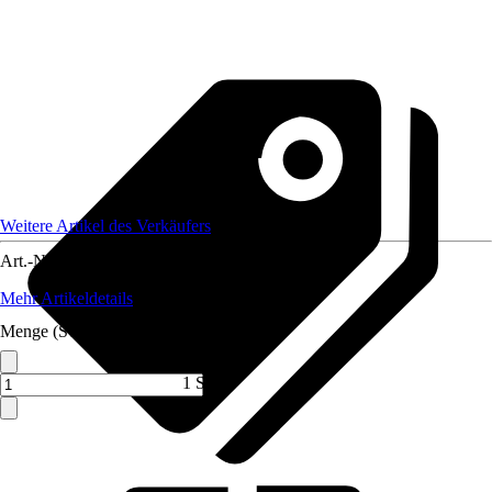
Weitere Artikel des Verkäufers
Art.-Nr.
12183817
Mehr Artikeldetails
Menge (ST)
1 ST