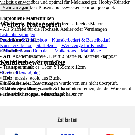
vielseitig anwendbar und optimal für Maleinsteiger, Hobby-Künstler
wie auch zu Deko-/ Präsentationszwecken sehr gut geeignet.
Mehr anzeigen
Empfohlene Maltechniken
Weitere Kategorien
• Öl-, Acryl-, Pastell-, Kohle, Skizzen-, Kreide-Malerei
• Als Staffelei für die Hochzeit, Atelier oder Vernissagen
Liste überspringen
Produktmerkmale
Innendeko & Bildershop
Künstlerbedarf & Bastelbedarf
Künstlerzubehör
Staffeleien
Werkzeuge für Künstler
•
Keilrahmen zum Bemalen
Modell
: Porto
Malkartons
Malblöcke
•
Art
: Akademiestaffelei, Dreifuß-Staffelei, Staffelei klappbar
Kundenbewertungen
•
Aufstellmaß
: ca. 66cm x 225cm
•
Transportmaß
: ca. 15cm x 155cm x 12cm
•
Gewicht
: ca. 7,6kg
Bereich überspringen
•
Holz
: massiv, geölt, aus Buche
Die Echtheit der Bewertungen wurde von uns nicht überprüft.
•
Bildhöhe max.
: ca. 215cm
Bewertungen können auch von Kunden stammen, die die Ware nicht
•
Höhenverstellung
: durch Schraubfixierung
nachweislich genutzt oder gekauft haben.
•
Breite der Doppel-Malauflage
: ca. 54cm
Zahlarten