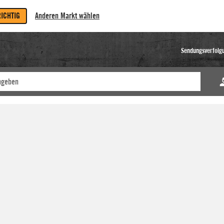
RICHTIG
Anderen Markt wählen
Sendungsverfolg