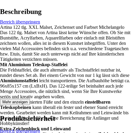
Beschreibung
Bereich überspringen
Artina 122 tlg. XXL Malset, Zeichenset und Farbset Michelangelo
Das 122 tlg. Malset von Artina lässt keine Wünsche offen. Ob Sie mit
Buntstifte, Acrylfarben, Aquarellfarben oder einfach mit Bleistiften
zeichnen wollen, alles ist in diesem Kunstset inbegriffen. Unter den
vielen Mal Accessoires befinden sich u.a. verschiedene Tragetaschen
bzw. Etuis, damit Sie auch unterwegs nicht auf Ihre künstlerischen
Tätigkeiten verzichten müssen.
Mit Aluminium Teleskop-Staffelei
Die Feldstaffelei, die auch alternativ als Tischstaffelei nutzbar ist,
rundet dieses Set ab. Bei einem Gewicht von nur 1 kg lässt sich diese
Aluminiumstaffelei
leicht transportieren. Die Aufbauhöhe beträgt ca.
96x85x157 cm (LxBxH). Das 122-teilige Set beinhaltet auch jede
Menge Accessoires, die nützlich sind, wenn Sie Ihre Kunstwerke
seriös und kreativ angehen wollen.
Durch die gummierten Füße und den einzeln
einstellbaren
Mehr anzeigen
Teleskopbeinen
kann überall ein fester und ebener Stand erreicht
werden. Gearbeitet werden kann mit Keilrahmen und Leinwände bis
Produktsicherheit
zu einer Höhe von 82 cm. Eine Bereicherung für Anfänger und
Hobbykünstler!
Extra Zeichenblock und Leinwand
Bereich überspringen