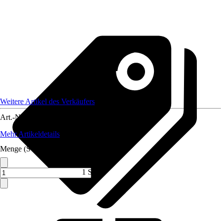
Weitere Artikel des Verkäufers
Art.-Nr.
12134455
Mehr Artikeldetails
Menge (ST)
1 ST