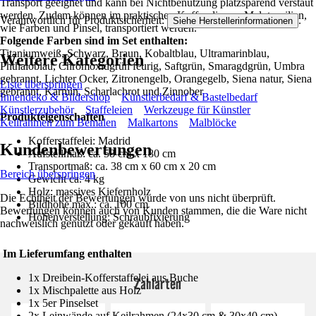
Transport geeignet und kann bei Nichtbenutzung platzsparend verstaut
werden. Zudem können im praktischen Koffer diverse Malutensilien,
Verantwortlich für Produktsicherheit:
.
Siehe Herstellerinformationen
wie Farben und Pinsel, transportiert werden.
Folgende Farben sind im Set enthalten:
Titaniumweiß, Schwarz, Braun, Kobaltblau, Ultramarinblau,
Weitere Kategorien
Phthaloblau, Chromoxidgrün feurig, Saftgrün, Smaragdgrün, Umbra
gebrannt, Lichter Ocker, Zitronengelb, Orangegelb, Siena natur, Siena
Liste überspringen
gebrannt, Karmin, Scharlachrot und Zinnober
Innendeko & Bildershop
Künstlerbedarf & Bastelbedarf
Künstlerzubehör
Staffeleien
Werkzeuge für Künstler
Produkteigenschaften
Keilrahmen zum Bemalen
Malkartons
Malblöcke
Kofferstaffelei: Madrid
Kundenbewertungen
Aufstellmaß: ca. 58 cm x 180 cm
Transportmaß: ca. 38 cm x 60 cm x 20 cm
Bereich überspringen
Gewicht ca. 4 kg
Holz: massives Kiefernholz
Die Echtheit der Bewertungen wurde von uns nicht überprüft.
Bildhöhe max.: ca. 100 cm
Bewertungen können auch von Kunden stammen, die die Ware nicht
Höhenverstellung: Schraubfixierung
nachweislich genutzt oder gekauft haben.
Im Lieferumfang enthalten
1x Dreibein-Kofferstaffelei aus Buche
Zahlarten
1x Mischpalette aus Holz
1x 5er Pinselset
2x Leinwände auf Keilrahmen (24x30 cm & 30x40 cm)