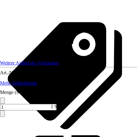
Weitere Artikel des Verkäufers
Art.-Nr.
12134606
Mehr Artikeldetails
Menge (ST)
1 ST