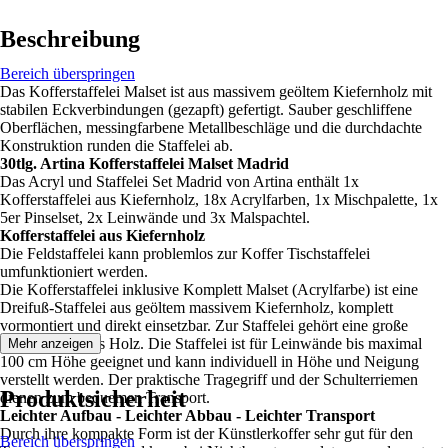
Beschreibung
Bereich überspringen
Das Kofferstaffelei Malset ist aus massivem geöltem Kiefernholz mit
stabilen Eckverbindungen (gezapft) gefertigt. Sauber geschliffene
Oberflächen, messingfarbene Metallbeschläge und die durchdachte
Konstruktion runden die Staffelei ab.
30tlg. Artina Kofferstaffelei Malset Madrid
Das Acryl und Staffelei Set Madrid von Artina enthält 1x
Kofferstaffelei aus Kiefernholz, 18x Acrylfarben, 1x Mischpalette, 1x
5er Pinselset, 2x Leinwände und 3x Malspachtel.
Kofferstaffelei aus Kiefernholz
Die Feldstaffelei kann problemlos zur Koffer Tischstaffelei
umfunktioniert werden.
Die Kofferstaffelei inklusive Komplett Malset (Acrylfarbe) ist eine
Dreifuß-Staffelei aus geöltem massivem Kiefernholz, komplett
vormontiert und direkt einsetzbar. Zur Staffelei gehört eine große
Mischpalette aus Holz. Die Staffelei ist für Leinwände bis maximal
Mehr anzeigen
100 cm Höhe geeignet und kann individuell in Höhe und Neigung
verstellt werden. Der praktische Tragegriff und der Schulterriemen
Produktsicherheit
dienen zum bequemen Transport.
Leichter Aufbau - Leichter Abbau - Leichter Transport
Durch ihre kompakte Form ist der Künstlerkoffer sehr gut für den
Bereich überspringen