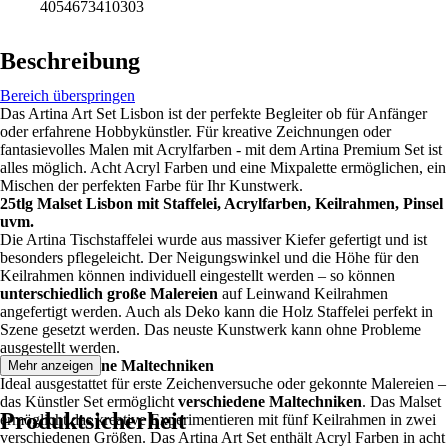
4054673410303
Beschreibung
Bereich überspringen
Das Artina Art Set Lisbon ist der perfekte Begleiter ob für Anfänger
oder erfahrene Hobbykünstler. Für kreative Zeichnungen oder
fantasievolles Malen mit Acrylfarben - mit dem Artina Premium Set ist
alles möglich. Acht Acryl Farben und eine Mixpalette ermöglichen, ein
Mischen der perfekten Farbe für Ihr Kunstwerk.
25tlg Malset Lisbon mit Staffelei, Acrylfarben, Keilrahmen, Pinsel
uvm.
Die Artina Tischstaffelei wurde aus massiver Kiefer gefertigt und ist
besonders pflegeleicht. Der Neigungswinkel und die Höhe für den
Keilrahmen können individuell eingestellt werden – so können
unterschiedlich große Malereien
auf Leinwand Keilrahmen
angefertigt werden. Auch als Deko kann die Holz Staffelei perfekt in
Szene gesetzt werden. Das neuste Kunstwerk kann ohne Probleme
ausgestellt werden.
Für verschiedene Maltechniken
Mehr anzeigen
Ideal ausgestattet für erste Zeichenversuche oder gekonnte Malereien –
das Künstler Set ermöglicht
verschiedene Maltechniken
. Das Malset
Produktsicherheit
ermöglicht das kreative Experimentieren mit fünf Keilrahmen in zwei
verschiedenen Größen. Das Artina Art Set enthält Acryl Farben in acht