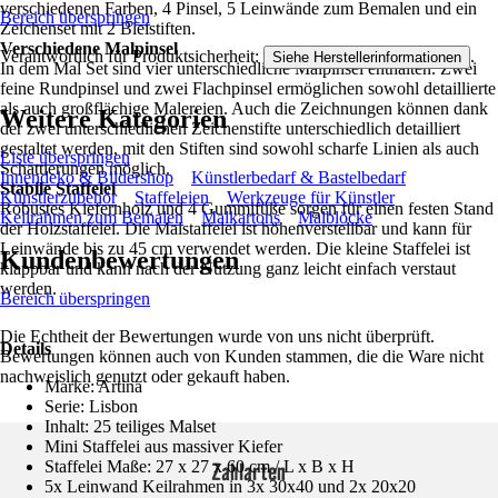
verschiedenen Farben, 4 Pinsel, 5 Leinwände zum Bemalen und ein
Bereich überspringen
Zeichenset mit 2 Bleistiften.
Verschiedene Malpinsel
Verantwortlich für Produktsicherheit:
.
Siehe Herstellerinformationen
In dem Mal Set sind vier unterschiedliche Malpinsel enthalten. Zwei
feine Rundpinsel und zwei Flachpinsel ermöglichen sowohl detaillierte
als auch großflächige Malereien. Auch die Zeichnungen können dank
Weitere Kategorien
der zwei unterschiedlichen Zeichenstifte unterschiedlich detailliert
gestaltet werden, mit den Stiften sind sowohl scharfe Linien als auch
Liste überspringen
Schattierungen möglich.
Innendeko & Bildershop
Künstlerbedarf & Bastelbedarf
Stabile Staffelei
Künstlerzubehör
Staffeleien
Werkzeuge für Künstler
Robustes Kiefernholz und 4 Gummifüße sorgen für einen festen Stand
Keilrahmen zum Bemalen
Malkartons
Malblöcke
der Holzstaffelei. Die Malstaffelei ist höhenverstellbar und kann für
Leinwände bis zu 45 cm verwendet werden. Die kleine Staffelei ist
Kundenbewertungen
klappbar und kann nach der Nutzung ganz leicht einfach verstaut
werden.
Bereich überspringen
Die Echtheit der Bewertungen wurde von uns nicht überprüft.
Details
Bewertungen können auch von Kunden stammen, die die Ware nicht
nachweislich genutzt oder gekauft haben.
Marke: Artina
Serie: Lisbon
Inhalt: 25 teiliges Malset
Mini Staffelei aus massiver Kiefer
Zahlarten
Staffelei Maße: 27 x 27 x 60 cm / L x B x H
5x Leinwand Keilrahmen in 3x 30x40 und 2x 20x20