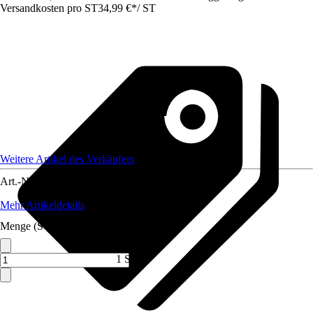
Versandkosten pro ST
34,99 €
*
/
ST
Weitere Artikel des Verkäufers
Art.-Nr.
12134447
Mehr Artikeldetails
Menge (ST)
1 ST