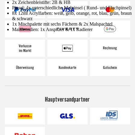
2x Zeichenbleistifte: 2B & HB
Pinsel: 4x unterschiedliche Malpinsel ( Rund- und Flachpinsel)
8x 12ml Acrylfarben: weiß, gelb, orange, rot, blau, grün, braun
& schwarz
1x Mischpalette mit sechs Fächern & 2x Malspachtel
Malutensilien: 1x Anspitzer & 1x Radierer
Hauptversandpartner