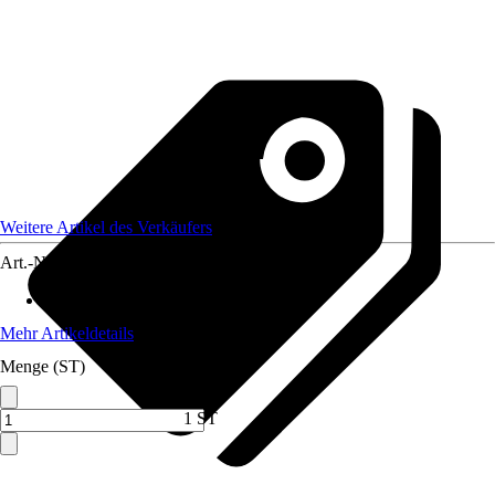
Weitere Artikel des Verkäufers
Art.-Nr.
12623316
Anwendungsbereich
:
Kunstmalerei
Mehr Artikeldetails
Menge (ST)
1 ST