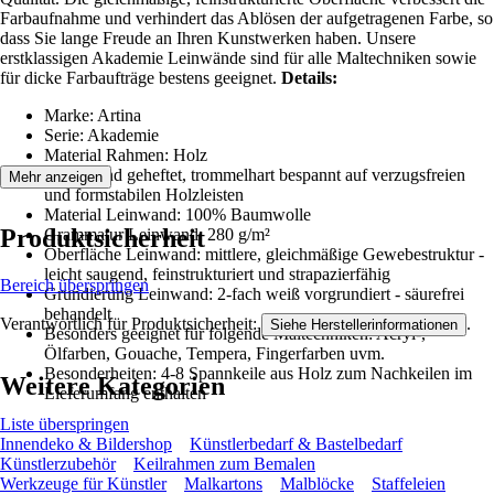
Farbaufnahme und verhindert das Ablösen der aufgetragenen Farbe, so
dass Sie lange Freude an Ihren Kunstwerken haben. Unsere
erstklassigen Akademie Leinwände sind für alle Maltechniken sowie
für dicke Farbaufträge bestens geeignet.
Details:
Marke: Artina
Serie: Akademie
Material Rahmen: Holz
Umlaufend geheftet, trommelhart bespannt auf verzugsfreien
Mehr anzeigen
und formstabilen Holzleisten
Material Leinwand: 100% Baumwolle
Produktsicherheit
Grammatur Leinwand: 280 g/m²
Oberfläche Leinwand: mittlere, gleichmäßige Gewebestruktur -
leicht saugend, feinstrukturiert und strapazierfähig
Bereich überspringen
Grundierung Leinwand: 2-fach weiß vorgrundiert - säurefrei
behandelt
Verantwortlich für Produktsicherheit:
.
Siehe Herstellerinformationen
Besonders geeignet für folgende Maltechniken: Acryl-,
Ölfarben, Gouache, Tempera, Fingerfarben uvm.
Besonderheiten: 4-8 Spannkeile aus Holz zum Nachkeilen im
Weitere Kategorien
Lieferumfang enthalten
Liste überspringen
Innendeko & Bildershop
Künstlerbedarf & Bastelbedarf
Künstlerzubehör
Keilrahmen zum Bemalen
Werkzeuge für Künstler
Malkartons
Malblöcke
Staffeleien