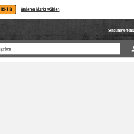
RICHTIG
Anderen Markt wählen
Sendungsverfolg