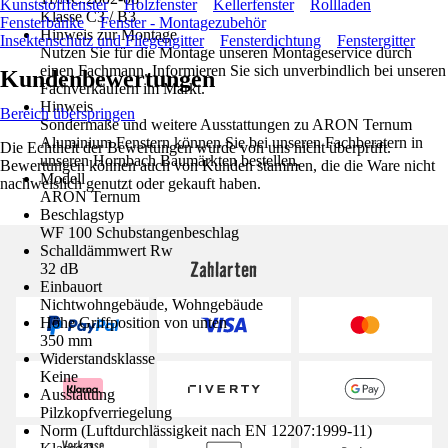
Kunststofffenster
Holzfenster
Kellerfenster
Rollladen
Klasse C3 / B3
Fensterbänke
Fenster - Montagezubehör
Hinweis zur Montage
Insektenschutz und Fliegengitter
Fensterdichtung
Fenstergitter
Nutzen Sie für die Montage unseren Montageservice durch
einen Fachmann. Informieren Sie sich unverbindlich bei unseren
Kundenbewertungen
Fachverkäufern im Markt.
Hinweis
Bereich überspringen
Sondermaße und weitere Ausstattungen zu ARON Ternum
Aluminium Fenstern können Sie bei unseren Fachberatern in
Die Echtheit der Bewertungen wurde von uns nicht überprüft.
unseren Hornbach Baumärkten bestellen.
Bewertungen können auch von Kunden stammen, die die Ware nicht
Modell
nachweislich genutzt oder gekauft haben.
ARON Ternum
Beschlagstyp
WF 100 Schubstangenbeschlag
Schalldämmwert Rw
Zahlarten
32 dB
Einbauort
Nichtwohngebäude, Wohngebäude
Höhe Griffposition von unten
350 mm
Widerstandsklasse
Keine
Ausstattung
Pilzkopfverriegelung
Norm (Luftdurchlässigkeit nach EN 12207:1999-11)