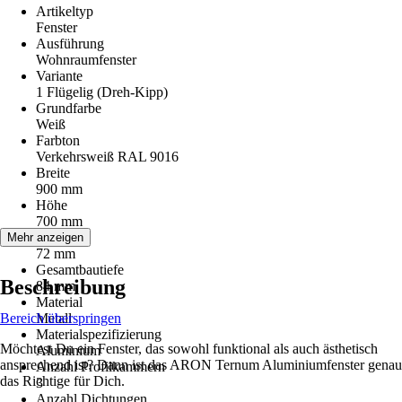
Artikeltyp
Fenster
Ausführung
Wohnraumfenster
Variante
1 Flügelig (Dreh-Kipp)
Grundfarbe
Weiß
Farbton
Verkehrsweiß RAL 9016
Breite
900 mm
Höhe
700 mm
Bautiefe
Mehr anzeigen
72 mm
Gesamtbautiefe
Beschreibung
84 mm
Material
Bereich überspringen
Metall
Materialspezifizierung
Möchtest Du ein Fenster, das sowohl funktional als auch ästhetisch
Aluminium
ansprechend ist? Dann ist das ARON Ternum Aluminiumfenster genau
Anzahl Profilkammern
das Richtige für Dich.
3
Anzahl Dichtungen