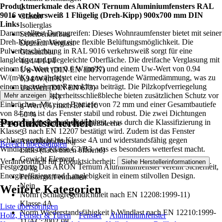
Produktmerkmale des ARON Ternum Aluminiumfensters RAL
2
9016 verkehrsweiß 1 Flügelig (Dreh-Kipp) 900x700 mm DIN
Glasart
Links
Isolierglas
Darum solltest Du zugreifen: Dieses Wohnraumfenster bietet mit seiner
Scheibenaufbau
Dreh-Kipp-Funktion eine flexible Belüftungsmöglichkeit. Die
Dreifach Verglast
Pulverbeschichtung in RAL 9016 verkehrsweiß sorgt für eine
Glasaufbau
langlebige und pflegeleichte Oberfläche. Die dreifache Verglasung mit
4/14/4/14/4
einem Ug-Wert von 0.6 W/(m²K) und einem Uw-Wert von 0.94
Uw-Wert (DIN EN 10077)
W/(m²K) gewährleistet eine hervorragende Wärmedämmung, was zu
0,94 W/(m²K)
einem angenehmen Raumklima beiträgt. Die Pilzkopfverriegelung
Ug-Wert (DIN EN 673)
sowie die drei Sicherheitsschließbleche bieten zusätzlichen Schutz vor
Mehr anzeigen
0,6 W/(m²K)
Einbrüchen. Mit einer Bautiefe von 72 mm und einer Gesamtbautiefe
g-Wert (%) nach EN 410
von 84 mm ist das Fenster stabil und robust. Die zwei Dichtungen
50 %
Produktsicherheit
sorgen für eine hohe Luftdichtheit, was durch die Klassifizierung in
Anzahl Sicherheitsschließbleche
Klasse 3 nach EN 12207 bestätigt wird. Zudem ist das Fenster
3
schlagregendicht bis Klasse 4A und widerstandsfähig gegen
Anschlagrichtung
Bereich überspringen
Windlasten der Klasse C3/B3, was es besonders wetterfest macht.
Links (nach innen öffnend)
Gewicht Element
Verantwortlich für Produktsicherheit:
.
Siehe Herstellerinformationen
Festgezurrt: Das ARON Ternum Aluminiumfenster vereint Sicherheit,
20 kg
Energieeffizienz und Langlebigkeit in einem stilvollen Design.
Fenstergriff enthalten
Nein
Weitere Kategorien
Norm (Schlagregendichtheit nach EN 12208:1999-11)
Klasse 4A
Liste überspringen
Norm Wiederstandsfähigkeit b.Windlast nach EN 12210:1999-
Holz, Fenster & Türen
Fenster
Aluminiumfenster
11/AC:2002-08