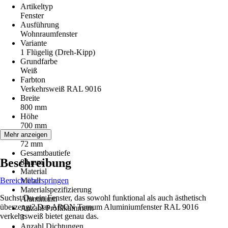
Artikeltyp
Fenster
Ausführung
Wohnraumfenster
Variante
1 Flügelig (Dreh-Kipp)
Grundfarbe
Weiß
Farbton
Verkehrsweiß RAL 9016
Breite
800 mm
Höhe
700 mm
Bautiefe
Mehr anzeigen
72 mm
Gesamtbautiefe
Beschreibung
84 mm
Material
Bereich überspringen
Metall
Materialspezifizierung
Suchst Du ein Fenster, das sowohl funktional als auch ästhetisch
Aluminium
überzeugt? Das ARON Ternum Aluminiumfenster RAL 9016
Anzahl Profilkammern
verkehrsweiß bietet genau das.
3
Anzahl Dichtungen