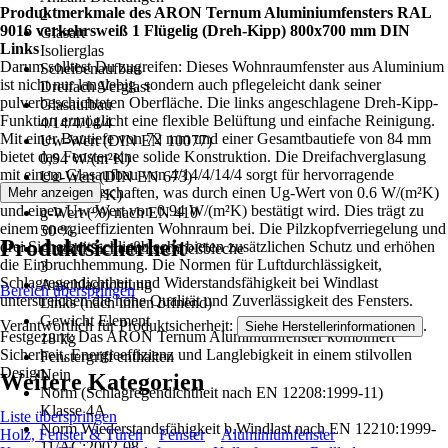
Produktmerkmale des ARON Ternum Aluminiumfensters RAL
2
9016 verkehrsweiß 1 Flügelig (Dreh-Kipp) 800x700 mm DIN
Glasart
Links
Isolierglas
Darum solltest Du zugreifen: Dieses Wohnraumfenster aus Aluminium
Scheibenaufbau
ist nicht nur langlebig, sondern auch pflegeleicht dank seiner
Dreifach Verglast
pulverbeschichteten Oberfläche. Die links angeschlagene Dreh-Kipp-
Glasaufbau
Funktion ermöglicht eine flexible Belüftung und einfache Reinigung.
4/14/4/14/4
Mit einer Bautiefe von 72 mm und einer Gesamtbautiefe von 84 mm
Uw-Wert (DIN EN 10077)
bietet das Fenster eine solide Konstruktion. Die Dreifachverglasung
0,94 W/(m²K)
mit einem Glasaufbau von 4/14/4/14/4 sorgt für hervorragende
Ug-Wert (DIN EN 673)
Isolierungseigenschaften, was durch einen Ug-Wert von 0.6 W/(m²K)
Mehr anzeigen
0,6 W/(m²K)
und einen Uw-Wert von 0.94 W/(m²K) bestätigt wird. Dies trägt zu
g-Wert (%) nach EN 410
einem energieeffizienten Wohnraum bei. Die Pilzkopfverriegelung und
50 %
Produktsicherheit
drei Sicherheitsschließbleche bieten zusätzlichen Schutz und erhöhen
Anzahl Sicherheitsschließbleche
die Einbruchhemmung. Die Normen für Luftdurchlässigkeit,
3
Schlagregendichtheit und Widerstandsfähigkeit bei Windlast
Anschlagrichtung
Bereich überspringen
unterstreichen die hohe Qualität und Zuverlässigkeit des Fensters.
Links (nach innen öffnend)
Gewicht Element
Verantwortlich für Produktsicherheit:
.
Siehe Herstellerinformationen
Festgezurrt: Das ARON Ternum Aluminiumfenster kombiniert
18 kg
Sicherheit, Energieeffizienz und Langlebigkeit in einem stilvollen
Fenstergriff enthalten
Design.
Nein
Weitere Kategorien
Norm (Schlagregendichtheit nach EN 12208:1999-11)
Klasse 4A
Liste überspringen
Norm Wiederstandsfähigkeit b.Windlast nach EN 12210:1999-
Holz, Fenster & Türen
Fenster
Aluminiumfenster
11/AC:2002-08