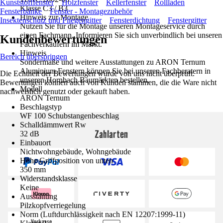
Kunststofffenster
Holzfenster
Kellerfenster
Rollladen
Klasse C3 / B3
Fensterbänke
Fenster - Montagezubehör
Hinweis zur Montage
Insektenschutz und Fliegengitter
Fensterdichtung
Fenstergitter
Nutzen Sie für die Montage unseren Montageservice durch
einen Fachmann. Informieren Sie sich unverbindlich bei unseren
Kundenbewertungen
Fachverkäufern im Markt.
Hinweis
Bereich überspringen
Sondermaße und weitere Ausstattungen zu ARON Ternum
Aluminium Fenstern können Sie bei unseren Fachberatern in
Die Echtheit der Bewertungen wurde von uns nicht überprüft.
unseren Hornbach Baumärkten bestellen.
Bewertungen können auch von Kunden stammen, die die Ware nicht
Modell
nachweislich genutzt oder gekauft haben.
ARON Ternum
Beschlagstyp
WF 100 Schubstangenbeschlag
Schalldämmwert Rw
Zahlarten
32 dB
Einbauort
Nichtwohngebäude, Wohngebäude
Höhe Griffposition von unten
350 mm
Widerstandsklasse
Keine
Ausstattung
Pilzkopfverriegelung
Norm (Luftdurchlässigkeit nach EN 12207:1999-11)