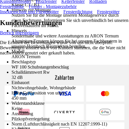
Kunststofffenster
Holzfenster
Kellerfenster
Rollladen
Klasse C3 / B3
Fensterbänke
Fenster - Montagezubehör
Hinweis zur Montage
Insektenschutz und Fliegengitter
Fensterdichtung
Fenstergitter
Nutzen Sie für die Montage unseren Montageservice durch
einen Fachmann. Informieren Sie sich unverbindlich bei unseren
Kundenbewertungen
Fachverkäufern im Markt.
Hinweis
Bereich überspringen
Sondermaße und weitere Ausstattungen zu ARON Ternum
Aluminium Fenstern können Sie bei unseren Fachberatern in
Die Echtheit der Bewertungen wurde von uns nicht überprüft.
unseren Hornbach Baumärkten bestellen.
Bewertungen können auch von Kunden stammen, die die Ware nicht
Modell
nachweislich genutzt oder gekauft haben.
ARON Ternum
Beschlagstyp
WF 100 Schubstangenbeschlag
Schalldämmwert Rw
Zahlarten
32 dB
Einbauort
Nichtwohngebäude, Wohngebäude
Höhe Griffposition von unten
450 mm
Widerstandsklasse
Keine
Ausstattung
Pilzkopfverriegelung
Norm (Luftdurchlässigkeit nach EN 12207:1999-11)