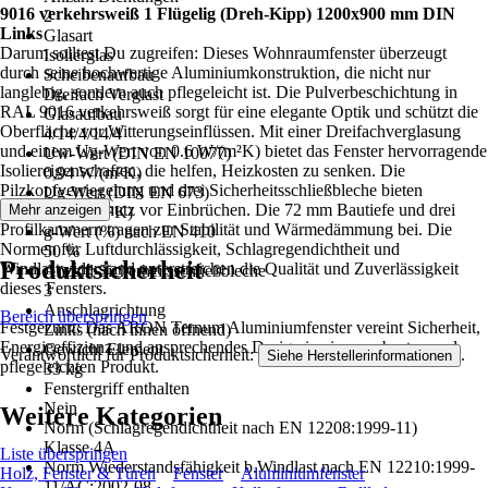
9016 verkehrsweiß 1 Flügelig (Dreh-Kipp) 1200x900 mm DIN
2
Links
Glasart
Darum solltest Du zugreifen: Dieses Wohnraumfenster überzeugt
Isolierglas
durch seine hochwertige Aluminiumkonstruktion, die nicht nur
Scheibenaufbau
langlebig, sondern auch pflegeleicht ist. Die Pulverbeschichtung in
Dreifach Verglast
RAL 9016 verkehrsweiß sorgt für eine elegante Optik und schützt die
Glasaufbau
Oberfläche vor Witterungseinflüssen. Mit einer Dreifachverglasung
4/14/4/14/4
und einem Ug-Wert von 0.6 W/(m²K) bietet das Fenster hervorragende
Uw-Wert (DIN EN 10077)
Isoliereigenschaften, die helfen, Heizkosten zu senken. Die
0,94 W/(m²K)
Pilzkopfverriegelung und drei Sicherheitsschließbleche bieten
Ug-Wert (DIN EN 673)
zusätzlichen Schutz vor Einbrüchen. Die 72 mm Bautiefe und drei
Mehr anzeigen
0,6 W/(m²K)
Profilkammern tragen zur Stabilität und Wärmedämmung bei. Die
g-Wert (%) nach EN 410
Normen für Luftdurchlässigkeit, Schlagregendichtheit und
50 %
Produktsicherheit
Windlastwiderstand unterstreichen die Qualität und Zuverlässigkeit
Anzahl Sicherheitsschließbleche
dieses Fensters.
3
Anschlagrichtung
Bereich überspringen
Festgezurrt: Das ARON Ternum Aluminiumfenster vereint Sicherheit,
Links (nach innen öffnend)
Energieeffizienz und ansprechendes Design in einem robusten und
Gewicht Element
Verantwortlich für Produktsicherheit:
.
Siehe Herstellerinformationen
pflegeleichten Produkt.
33 kg
Fenstergriff enthalten
Nein
Weitere Kategorien
Norm (Schlagregendichtheit nach EN 12208:1999-11)
Klasse 4A
Liste überspringen
Norm Wiederstandsfähigkeit b.Windlast nach EN 12210:1999-
Holz, Fenster & Türen
Fenster
Aluminiumfenster
11/AC:2002-08