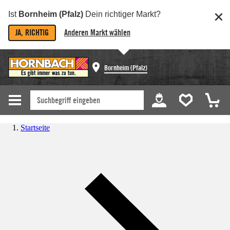
Ist
Bornheim (Pfalz)
Dein richtiger Markt?
JA, RICHTIG
Anderen Markt wählen
Bornheim (Pfalz)
Startseite