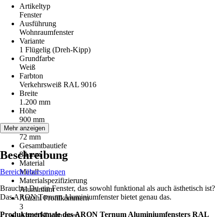
Artikeltyp
Fenster
Ausführung
Wohnraumfenster
Variante
1 Flügelig (Dreh-Kipp)
Grundfarbe
Weiß
Farbton
Verkehrsweiß RAL 9016
Breite
1.200 mm
Höhe
900 mm
Bautiefe
Mehr anzeigen
72 mm
Gesamtbautiefe
Beschreibung
84 mm
Material
Bereich überspringen
Metall
Materialspezifizierung
Brauchst Du ein Fenster, das sowohl funktional als auch ästhetisch ist?
Aluminium
Das ARON Ternum Aluminiumfenster bietet genau das.
Anzahl Profilkammern
3
Produktmerkmale des ARON Ternum Aluminiumfensters RAL
Anzahl Dichtungen