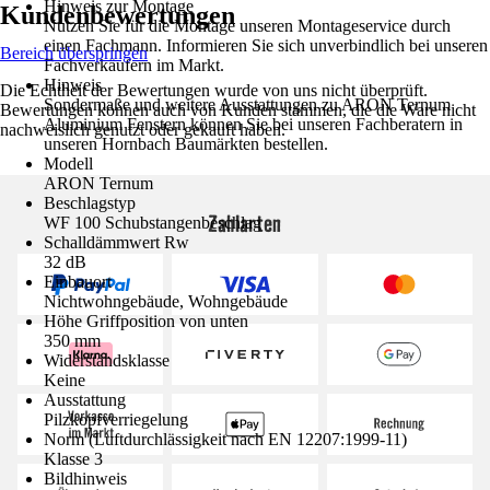
Hinweis zur Montage
Kundenbewertungen
Nutzen Sie für die Montage unseren Montageservice durch
einen Fachmann. Informieren Sie sich unverbindlich bei unseren
Bereich überspringen
Fachverkäufern im Markt.
Hinweis
Die Echtheit der Bewertungen wurde von uns nicht überprüft.
Sondermaße und weitere Ausstattungen zu ARON Ternum
Bewertungen können auch von Kunden stammen, die die Ware nicht
Aluminium Fenstern können Sie bei unseren Fachberatern in
nachweislich genutzt oder gekauft haben.
unseren Hornbach Baumärkten bestellen.
Modell
ARON Ternum
Beschlagstyp
Zahlarten
WF 100 Schubstangenbeschlag
Schalldämmwert Rw
32 dB
Einbauort
Nichtwohngebäude, Wohngebäude
Höhe Griffposition von unten
350 mm
Widerstandsklasse
Keine
Ausstattung
Pilzkopfverriegelung
Norm (Luftdurchlässigkeit nach EN 12207:1999-11)
Klasse 3
Bildhinweis