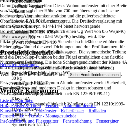
Pfosten 1400x700 mm
Scheibenaufbau
Darum solltest Du zugreifen: Dieses Wohnraumfenster mit einer Breite
Dreifach Verglast
von 1400 mm und einer Höhe von 700 mm überzeugt durch seine
Glasaufbau
hochwertige Aluminiumkonstruktion und die pulverbeschichtete
4/14/4/14/4
Oberfläche in RAL 7016 anthrazitgrau. Die Dreifachverglasung mit
Uw-Wert (DIN EN 10077)
einem Glasaufbau von 4/14/4/14/4 bietet hervorragende
0,94 W/(m²K)
Isolierungseigenschaften, was durch einen Ug-Wert von 0.6 W/(m²K)
Ug-Wert (DIN EN 673)
und einen Uw-Wert von 0.94 W/(m²K) bestätigt wird. Die
Mehr anzeigen
0,6 W/(m²K)
Pilzkopfverriegelung und sechs Sicherheitsschließbleche erhöhen die
g-Wert (%) nach EN 410
Sicherheit, während die zwei Dichtungen und drei Profilkammern für
50 %
Produktsicherheit
eine gute Abdichtung und Stabilität sorgen. Die symmetrische Teilung
Anzahl Sicherheitsschließbleche
und die Dreh-Kipp-Funktion beider Flügel ermöglichen eine flexible
6
Nutzung und Belüftung. Die hohe Schlagregendichtheit der Klasse 4A
Anschlagrichtung
Bereich überspringen
und die Luftdurchlässigkeit der Klasse 3 machen das Fenster
Links (nach innen öffnend), Rechts (nach innen öffnend)
besonders widerstandsfähig gegen Witterungseinflüsse.
Gewicht Element
Verantwortlich für Produktsicherheit:
.
Siehe Herstellerinformationen
30 kg
Festgezurrt: Das ARON Ternum Aluminiumfenster vereint Sicherheit,
Fenstergriff enthalten
Energieeffizienz und modernes Design in einem robusten und
Nein
Weitere Kategorien
vielseitig einsetzbaren Element.
Norm (Schlagregendichtheit nach EN 12208:1999-11)
Klasse 4A
Liste überspringen
Norm Wiederstandsfähigkeit b.Windlast nach EN 12210:1999-
Holz, Fenster & Türen
Fenster
Aluminiumfenster
11/AC:2002-08
Kunststofffenster
Holzfenster
Kellerfenster
Rollladen
Klasse C3 / B3
Fensterbänke
Fenster - Montagezubehör
Teilung
Insektenschutz und Fliegengitter
Fensterdichtung
Fenstergitter
Symmetrisch 1/2-1/2