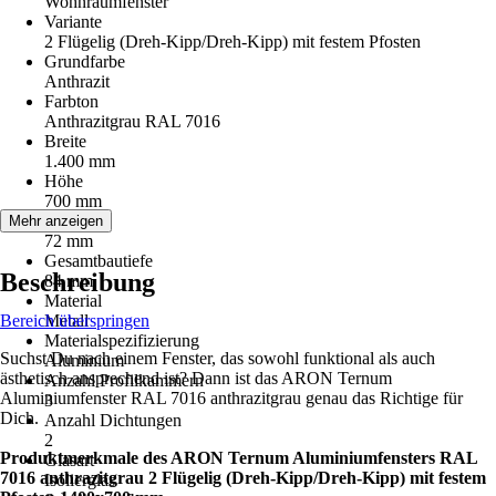
Wohnraumfenster
Variante
2 Flügelig (Dreh-Kipp/Dreh-Kipp) mit festem Pfosten
Grundfarbe
Anthrazit
Farbton
Anthrazitgrau RAL 7016
Breite
1.400 mm
Höhe
700 mm
Bautiefe
Mehr anzeigen
72 mm
Gesamtbautiefe
Beschreibung
84 mm
Material
Bereich überspringen
Metall
Materialspezifizierung
Suchst Du nach einem Fenster, das sowohl funktional als auch
Aluminium
ästhetisch ansprechend ist? Dann ist das ARON Ternum
Anzahl Profilkammern
Aluminiumfenster RAL 7016 anthrazitgrau genau das Richtige für
3
Dich.
Anzahl Dichtungen
2
Produktmerkmale des ARON Ternum Aluminiumfensters RAL
Glasart
7016 anthrazitgrau 2 Flügelig (Dreh-Kipp/Dreh-Kipp) mit festem
Isolierglas