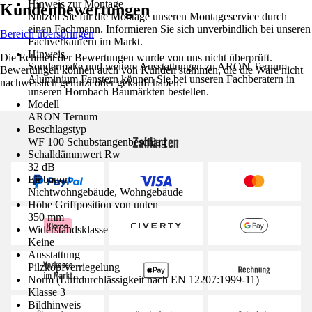
Hinweis zur Montage
Kundenbewertungen
Nutzen Sie für die Montage unseren Montageservice durch
einen Fachmann. Informieren Sie sich unverbindlich bei unseren
Bereich überspringen
Fachverkäufern im Markt.
Hinweis
Die Echtheit der Bewertungen wurde von uns nicht überprüft.
Sondermaße und weitere Ausstattungen zu ARON Ternum
Bewertungen können auch von Kunden stammen, die die Ware nicht
Aluminium Fenstern können Sie bei unseren Fachberatern in
nachweislich genutzt oder gekauft haben.
unseren Hornbach Baumärkten bestellen.
Modell
ARON Ternum
Beschlagstyp
Zahlarten
WF 100 Schubstangenbeschlag
Schalldämmwert Rw
32 dB
Einbauort
Nichtwohngebäude, Wohngebäude
Höhe Griffposition von unten
350 mm
Widerstandsklasse
Keine
Ausstattung
Pilzkopfverriegelung
Norm (Luftdurchlässigkeit nach EN 12207:1999-11)
Klasse 3
Bildhinweis