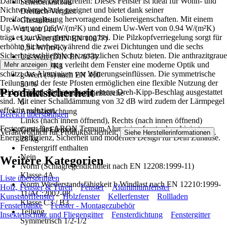
Darum solltest Du zugreifen: Dieses Fenster ist ideal für Wohn- und
Scheibenaufbau
Nichtwohngebäude geeignet und bietet dank seiner
Dreifach Verglast
Dreifachverglasung hervorragende Isoliereigenschaften. Mit einem
Glasaufbau
Ug-Wert von 0.6 W/(m²K) und einem Uw-Wert von 0.94 W/(m²K)
4/14/4/14/4
trägt es zur Energieeinsparung bei. Die Pilzkopfverriegelung sorgt für
Uw-Wert (DIN EN 10077)
erhöhte Sicherheit, während die zwei Dichtungen und die sechs
0,94 W/(m²K)
Sicherheitsschließbleche zusätzlichen Schutz bieten. Die anthrazitgraue
Ug-Wert (DIN EN 673)
Pulverbeschichtung verleiht dem Fenster eine moderne Optik und
Mehr anzeigen
0,6 W/(m²K)
schützt das Aluminium vor Witterungseinflüssen. Die symmetrische
g-Wert (%) nach EN 410
Teilung und der feste Pfosten ermöglichen eine flexible Nutzung der
50 %
Produktsicherheit
beiden Flügel, die jeweils mit einem Dreh-Kipp-Beschlag ausgestattet
Anzahl Sicherheitsschließbleche
sind. Mit einer Schalldämmung von 32 dB wird zudem der Lärmpegel
6
effektiv reduziert.
Anschlagrichtung
Bereich überspringen
Links (nach innen öffnend), Rechts (nach innen öffnend)
Festgezurrt: Das ARON Ternum Aluminiumfenster kombiniert
Gewicht Element
Verantwortlich für Produktsicherheit:
.
Siehe Herstellerinformationen
Energieeffizienz, Sicherheit und modernes Design für Dein Zuhause.
28 kg
Fenstergriff enthalten
Nein
Weitere Kategorien
Norm (Schlagregendichtheit nach EN 12208:1999-11)
Klasse 4A
Liste überspringen
Norm Wiederstandsfähigkeit b.Windlast nach EN 12210:1999-
Holz, Fenster & Türen
Fenster
Aluminiumfenster
11/AC:2002-08
Kunststofffenster
Holzfenster
Kellerfenster
Rollladen
Klasse C3 / B3
Fensterbänke
Fenster - Montagezubehör
Teilung
Insektenschutz und Fliegengitter
Fensterdichtung
Fenstergitter
Symmetrisch 1/2-1/2