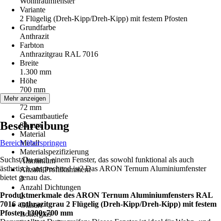
Wohnraumfenster
Variante
2 Flügelig (Dreh-Kipp/Dreh-Kipp) mit festem Pfosten
Grundfarbe
Anthrazit
Farbton
Anthrazitgrau RAL 7016
Breite
1.300 mm
Höhe
700 mm
Bautiefe
Mehr anzeigen
72 mm
Gesamtbautiefe
Beschreibung
84 mm
Material
Bereich überspringen
Metall
Materialspezifizierung
Suchst Du nach einem Fenster, das sowohl funktional als auch
Aluminium
ästhetisch ansprechend ist? Das ARON Ternum Aluminiumfenster
Anzahl Profilkammern
bietet genau das.
3
Anzahl Dichtungen
Produktmerkmale des ARON Ternum Aluminiumfensters RAL
2
7016 anthrazitgrau 2 Flügelig (Dreh-Kipp/Dreh-Kipp) mit festem
Glasart
Pfosten 1300x700 mm
Isolierglas