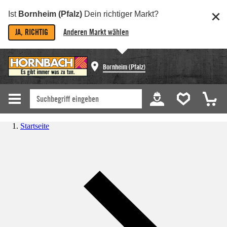
Ist
Bornheim (Pfalz)
Dein richtiger Markt?
JA, RICHTIG
Anderen Markt wählen
Bornheim (Pfalz)
Startseite