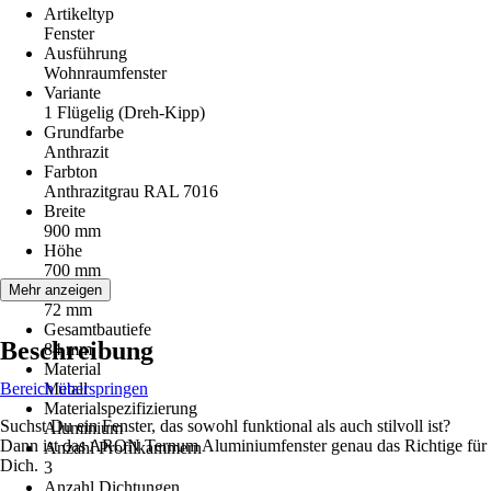
Artikeltyp
Fenster
Ausführung
Wohnraumfenster
Variante
1 Flügelig (Dreh-Kipp)
Grundfarbe
Anthrazit
Farbton
Anthrazitgrau RAL 7016
Breite
900 mm
Höhe
700 mm
Bautiefe
Mehr anzeigen
72 mm
Gesamtbautiefe
Beschreibung
84 mm
Material
Bereich überspringen
Metall
Materialspezifizierung
Suchst Du ein Fenster, das sowohl funktional als auch stilvoll ist?
Aluminium
Dann ist das ARON Ternum Aluminiumfenster genau das Richtige für
Anzahl Profilkammern
Dich.
3
Anzahl Dichtungen