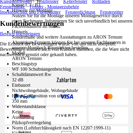
Kunststofffenster
Holzfenster
Kellerfenster
Rollladen
Klasse C3 / B3
Fensterbänke
Fenster - Montagezubehör
Hinweis zur Montage
Insektenschutz und Fliegengitter
Fensterdichtung
Fenstergitter
Nutzen Sie für die Montage unseren Montageservice durch
einen Fachmann. Informieren Sie sich unverbindlich bei unseren
Kundenbewertungen
Fachverkäufern im Markt.
Hinweis
Bereich überspringen
Sondermaße und weitere Ausstattungen zu ARON Ternum
Aluminium Fenstern können Sie bei unseren Fachberatern in
Die Echtheit der Bewertungen wurde von uns nicht überprüft.
unseren Hornbach Baumärkten bestellen.
Bewertungen können auch von Kunden stammen, die die Ware nicht
Modell
nachweislich genutzt oder gekauft haben.
ARON Ternum
Beschlagstyp
WF 100 Schubstangenbeschlag
Schalldämmwert Rw
Zahlarten
32 dB
Einbauort
Nichtwohngebäude, Wohngebäude
Höhe Griffposition von unten
350 mm
Widerstandsklasse
Keine
Ausstattung
Pilzkopfverriegelung
Norm (Luftdurchlässigkeit nach EN 12207:1999-11)