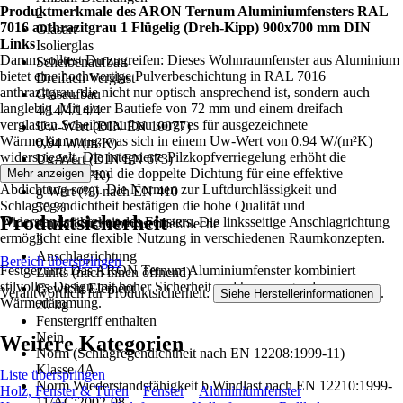
Produktmerkmale des ARON Ternum Aluminiumfensters RAL
2
7016 anthrazitgrau 1 Flügelig (Dreh-Kipp) 900x700 mm DIN
Glasart
Links
Isolierglas
Darum solltest Du zugreifen: Dieses Wohnraumfenster aus Aluminium
Scheibenaufbau
bietet eine hochwertige Pulverbeschichtung in RAL 7016
Dreifach Verglast
anthrazitgrau, die nicht nur optisch ansprechend ist, sondern auch
Glasaufbau
langlebig. Mit einer Bautiefe von 72 mm und einem dreifach
4/14/4/14/4
verglasten Scheibenaufbau sorgt es für ausgezeichnete
Uw-Wert (DIN EN 10077)
Wärmedämmung, was sich in einem Uw-Wert von 0.94 W/(m²K)
0,94 W/(m²K)
widerspiegelt. Die integrierte Pilzkopfverriegelung erhöht die
Ug-Wert (DIN EN 673)
Sicherheit, während die doppelte Dichtung für eine effektive
Mehr anzeigen
0,6 W/(m²K)
Abdichtung sorgt. Die Normen zur Luftdurchlässigkeit und
g-Wert (%) nach EN 410
Schlagregendichtheit bestätigen die hohe Qualität und
50 %
Produktsicherheit
Widerstandsfähigkeit des Fensters. Die linksseitige Anschlagrichtung
Anzahl Sicherheitsschließbleche
ermöglicht eine flexible Nutzung in verschiedenen Raumkonzepten.
3
Anschlagrichtung
Bereich überspringen
Festgezurrt: Das ARON Ternum Aluminiumfenster kombiniert
Links (nach innen öffnend)
stilvolles Design mit hoher Sicherheit und hervorragender
Gewicht Element
Verantwortlich für Produktsicherheit:
.
Siehe Herstellerinformationen
Wärmedämmung.
20 kg
Fenstergriff enthalten
Nein
Weitere Kategorien
Norm (Schlagregendichtheit nach EN 12208:1999-11)
Klasse 4A
Liste überspringen
Norm Wiederstandsfähigkeit b.Windlast nach EN 12210:1999-
Holz, Fenster & Türen
Fenster
Aluminiumfenster
11/AC:2002-08