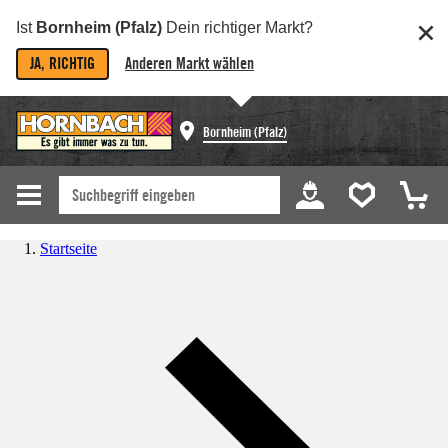
Ist
Bornheim (Pfalz)
Dein richtiger Markt?
JA, RICHTIG
Anderen Markt wählen
Bornheim (Pfalz)
Startseite