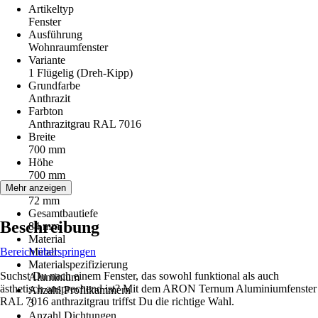
Artikeltyp
Fenster
Ausführung
Wohnraumfenster
Variante
1 Flügelig (Dreh-Kipp)
Grundfarbe
Anthrazit
Farbton
Anthrazitgrau RAL 7016
Breite
700 mm
Höhe
700 mm
Bautiefe
Mehr anzeigen
72 mm
Gesamtbautiefe
Beschreibung
84 mm
Material
Bereich überspringen
Metall
Materialspezifizierung
Suchst Du nach einem Fenster, das sowohl funktional als auch
Aluminium
ästhetisch ansprechend ist? Mit dem ARON Ternum Aluminiumfenster
Anzahl Profilkammern
RAL 7016 anthrazitgrau triffst Du die richtige Wahl.
3
Anzahl Dichtungen