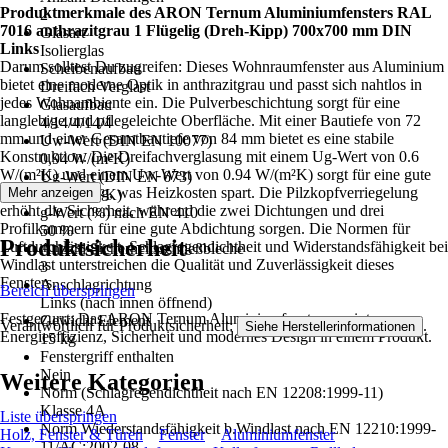
Produktmerkmale des ARON Ternum Aluminiumfensters RAL
2
7016 anthrazitgrau 1 Flügelig (Dreh-Kipp) 700x700 mm DIN
Glasart
Links
Isolierglas
Darum solltest Du zugreifen: Dieses Wohnraumfenster aus Aluminium
Scheibenaufbau
bietet eine moderne Optik in anthrazitgrau und passt sich nahtlos in
Dreifach Verglast
jedes Wohnambiente ein. Die Pulverbeschichtung sorgt für eine
Glasaufbau
langlebige und pflegeleichte Oberfläche. Mit einer Bautiefe von 72
4/14/4/14/4
mm und einer Gesamtbautiefe von 84 mm bietet es eine stabile
Uw-Wert (DIN EN 10077)
Konstruktion. Die Dreifachverglasung mit einem Ug-Wert von 0.6
0,94 W/(m²K)
W/(m²K) und einem Uw-Wert von 0.94 W/(m²K) sorgt für eine gute
Ug-Wert (DIN EN 673)
Wärmedämmung, was Heizkosten spart. Die Pilzkopfverriegelung
Mehr anzeigen
0,6 W/(m²K)
erhöht die Sicherheit, während die zwei Dichtungen und drei
g-Wert (%) nach EN 410
Profilkammern für eine gute Abdichtung sorgen. Die Normen für
50 %
Produktsicherheit
Luftdurchlässigkeit, Schlagregendichtheit und Widerstandsfähigkeit bei
Anzahl Sicherheitsschließbleche
Windlast unterstreichen die Qualität und Zuverlässigkeit dieses
3
Fensters.
Anschlagrichtung
Bereich überspringen
Links (nach innen öffnend)
Festgezurrt: Das ARON Ternum Aluminiumfenster vereint
Gewicht Element
Verantwortlich für Produktsicherheit:
.
Siehe Herstellerinformationen
Energieeffizienz, Sicherheit und modernes Design in einem Produkt.
15 kg
Fenstergriff enthalten
Nein
Weitere Kategorien
Norm (Schlagregendichtheit nach EN 12208:1999-11)
Klasse 4A
Liste überspringen
Norm Wiederstandsfähigkeit b.Windlast nach EN 12210:1999-
Holz, Fenster & Türen
Fenster
Aluminiumfenster
11/AC:2002-08