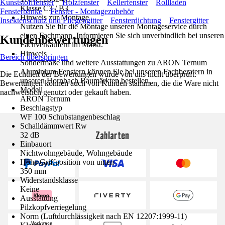
Kunststofffenster
Holzfenster
Kellerfenster
Rollladen
Klasse C3 / B3
Fensterbänke
Fenster - Montagezubehör
Hinweis zur Montage
Insektenschutz und Fliegengitter
Fensterdichtung
Fenstergitter
Nutzen Sie für die Montage unseren Montageservice durch
einen Fachmann. Informieren Sie sich unverbindlich bei unseren
Kundenbewertungen
Fachverkäufern im Markt.
Hinweis
Bereich überspringen
Sondermaße und weitere Ausstattungen zu ARON Ternum
Aluminium Fenstern können Sie bei unseren Fachberatern in
Die Echtheit der Bewertungen wurde von uns nicht überprüft.
unseren Hornbach Baumärkten bestellen.
Bewertungen können auch von Kunden stammen, die die Ware nicht
Modell
nachweislich genutzt oder gekauft haben.
ARON Ternum
Beschlagstyp
WF 100 Schubstangenbeschlag
Schalldämmwert Rw
Zahlarten
32 dB
Einbauort
Nichtwohngebäude, Wohngebäude
Höhe Griffposition von unten
350 mm
Widerstandsklasse
Keine
Ausstattung
Pilzkopfverriegelung
Norm (Luftdurchlässigkeit nach EN 12207:1999-11)