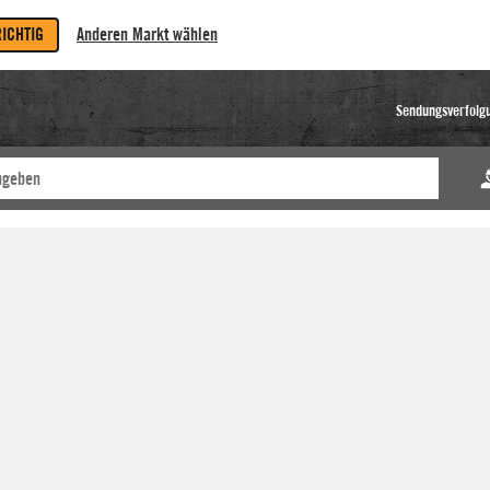
RICHTIG
Anderen Markt wählen
Sendungsverfolg