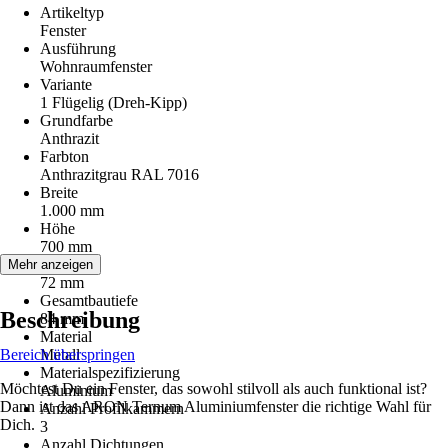
Artikeltyp
Fenster
Ausführung
Wohnraumfenster
Variante
1 Flügelig (Dreh-Kipp)
Grundfarbe
Anthrazit
Farbton
Anthrazitgrau RAL 7016
Breite
1.000 mm
Höhe
700 mm
Bautiefe
Mehr anzeigen
72 mm
Gesamtbautiefe
Beschreibung
84 mm
Material
Bereich überspringen
Metall
Materialspezifizierung
Möchtest Du ein Fenster, das sowohl stilvoll als auch funktional ist?
Aluminium
Dann ist das ARON Ternum Aluminiumfenster die richtige Wahl für
Anzahl Profilkammern
Dich.
3
Anzahl Dichtungen