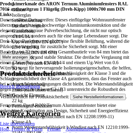
Produktmerkmale des ARON Ternum Aluminiumfensters RAL
2
7016 anthrazitgrau 1 Flügelig (Dreh-Kipp) 1000x700 mm DIN
Glasart
Links
Isolierglas
Darum solltest Du zugreifen: Dieses einflügelige Wohnraumfenster
Scheibenaufbau
überzeugt durch seine hochwertige Aluminiumkonstruktion und die
Dreifach Verglast
elegante anthrazitgraue Pulverbeschichtung, die nicht nur optisch
Glasaufbau
ansprechend ist, sondern auch für eine lange Lebensdauer sorgt. Die
4/14/4/14/4
Dreh-Kipp-Funktion ermöglicht eine flexible Belüftung, während die
Uw-Wert (DIN EN 10077)
Pilzkopfverriegelung für zusätzliche Sicherheit sorgt. Mit einer
0,94 W/(m²K)
Bautiefe von 72 mm und einer Gesamtbautiefe von 84 mm bietet das
Ug-Wert (DIN EN 673)
Fenster eine solide und stabile Struktur. Die dreifache Verglasung mit
Mehr anzeigen
0,6 W/(m²K)
einem Glasaufbau von 4/14/4/14/4 und einem Ug-Wert von 0.6
g-Wert (%) nach EN 410
W/(m²K) sorgt für hervorragende Isolierungseigenschaften, die helfen,
50 %
Produktsicherheit
Heizkosten zu sparen. Die Luftdurchlässigkeit der Klasse 3 und die
Anzahl Sicherheitsschließbleche
Schlagregendichtheit der Klasse 4A garantieren, dass das Fenster auch
3
bei widrigen Wetterbedingungen dicht bleibt. Die Widerstandsfähigkeit
Anschlagrichtung
Bereich überspringen
gegen Windlast der Klasse C3 / B3 unterstreicht die Robustheit des
Links (nach innen öffnend)
Fensters.
Gewicht Element
Verantwortlich für Produktsicherheit:
.
Siehe Herstellerinformationen
22 kg
Festgezurrt: Das ARON Ternum Aluminiumfenster bietet eine
Fenstergriff enthalten
gelungene Kombination aus Design, Sicherheit und Energieeffizienz
Nein
Weitere Kategorien
für Dein Zuhause.
Norm (Schlagregendichtheit nach EN 12208:1999-11)
Klasse 4A
Liste überspringen
Norm Wiederstandsfähigkeit b.Windlast nach EN 12210:1999-
Holz, Fenster & Türen
Fenster
Aluminiumfenster
11/AC:2002-08