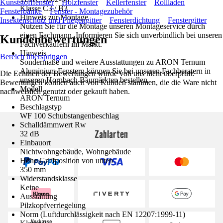
Kunststofffenster
Holzfenster
Kellerfenster
Rollladen
Klasse C3 / B3
Fensterbänke
Fenster - Montagezubehör
Hinweis zur Montage
Insektenschutz und Fliegengitter
Fensterdichtung
Fenstergitter
Nutzen Sie für die Montage unseren Montageservice durch
einen Fachmann. Informieren Sie sich unverbindlich bei unseren
Kundenbewertungen
Fachverkäufern im Markt.
Hinweis
Bereich überspringen
Sondermaße und weitere Ausstattungen zu ARON Ternum
Aluminium Fenstern können Sie bei unseren Fachberatern in
Die Echtheit der Bewertungen wurde von uns nicht überprüft.
unseren Hornbach Baumärkten bestellen.
Bewertungen können auch von Kunden stammen, die die Ware nicht
Modell
nachweislich genutzt oder gekauft haben.
ARON Ternum
Beschlagstyp
WF 100 Schubstangenbeschlag
Schalldämmwert Rw
Zahlarten
32 dB
Einbauort
Nichtwohngebäude, Wohngebäude
Höhe Griffposition von unten
350 mm
Widerstandsklasse
Keine
Ausstattung
Pilzkopfverriegelung
Norm (Luftdurchlässigkeit nach EN 12207:1999-11)