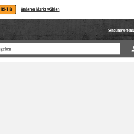
RICHTIG
Anderen Markt wählen
Sendungsverfolg