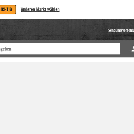
RICHTIG
Anderen Markt wählen
Sendungsverfolg