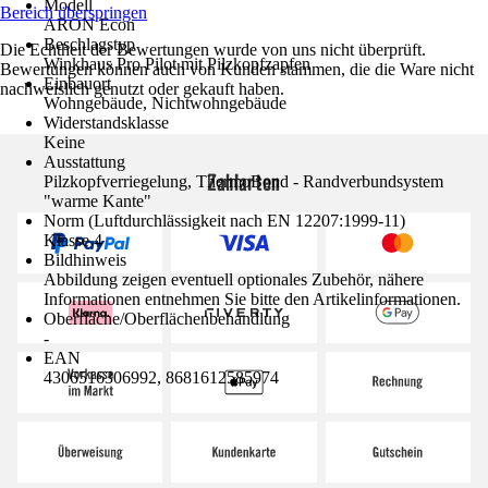
Modell
Bereich überspringen
ARON Econ
Beschlagstyp
Die Echtheit der Bewertungen wurde von uns nicht überprüft.
Winkhaus Pro Pilot mit Pilzkopfzapfen
Bewertungen können auch von Kunden stammen, die die Ware nicht
Einbauort
nachweislich genutzt oder gekauft haben.
Wohngebäude, Nichtwohngebäude
Widerstandsklasse
Keine
Ausstattung
Zahlarten
Pilzkopfverriegelung, ThermoBond - Randverbundsystem
"warme Kante"
Norm (Luftdurchlässigkeit nach EN 12207:1999-11)
Klasse 4
Bildhinweis
Abbildung zeigen eventuell optionales Zubehör, nähere
Informationen entnehmen Sie bitte den Artikelinformationen.
Oberfläche/Oberflächenbehandlung
-
EAN
4306516306992, 8681612585974