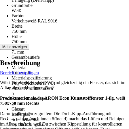
1 Flügelig (Dreh-Kipp)
Grundfarbe
Weiß
Farbton
Verkehrsweiß RAL 9016
Breite
750 mm
Höhe
750 mm
Bautiefe
Mehr anzeigen
71 mm
Gesamtbautiefe
Beschreibung
90 mm
Material
Bereich überspringen
Kunststoff
Materialspezifizierung
Willst Du Zugluft reduzieren und gleichzeitig ein Fenster, das sich im
Polyvinylchlorid (PVC)
Alltag flexibel bedienen lässt?
Anzahl Profilkammern
5
Produktmerkmale des ARON Econ Kunststofffenster 1-flg. weiß
Anzahl Dichtungen
750x750 mm Rechts
2
Glasart
Darum solltest Du zugreifen: Die Dreh-Kipp-Ausführung mit
Isolierglas
Rechtsanschlag (nach innen öffnend) macht das Lüften und Reinigen
Scheibenaufbau
im Alltag einfach, weil Du zwischen Kippstellung für kontrollierten
Dreifach Verglast