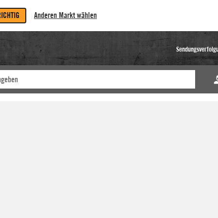
RICHTIG
Anderen Markt wählen
Sendungsverfolg