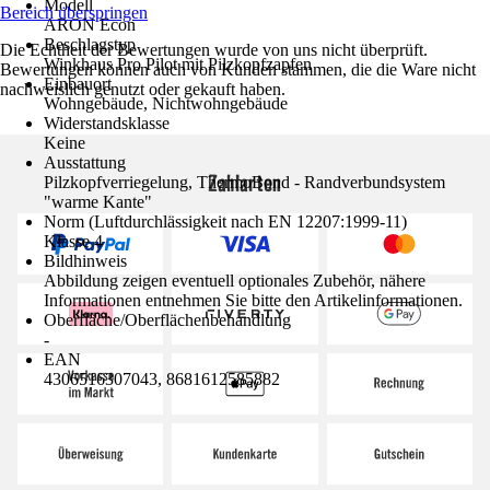
Modell
Bereich überspringen
ARON Econ
Beschlagstyp
Die Echtheit der Bewertungen wurde von uns nicht überprüft.
Winkhaus Pro Pilot mit Pilzkopfzapfen
Bewertungen können auch von Kunden stammen, die die Ware nicht
Einbauort
nachweislich genutzt oder gekauft haben.
Wohngebäude, Nichtwohngebäude
Widerstandsklasse
Keine
Ausstattung
Zahlarten
Pilzkopfverriegelung, ThermoBond - Randverbundsystem
"warme Kante"
Norm (Luftdurchlässigkeit nach EN 12207:1999-11)
Klasse 4
Bildhinweis
Abbildung zeigen eventuell optionales Zubehör, nähere
Informationen entnehmen Sie bitte den Artikelinformationen.
Oberfläche/Oberflächenbehandlung
-
EAN
4306516307043, 8681612585882