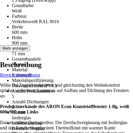
1 Flügelig (Dreh-Kipp)
Grundfarbe
Weiß
Farbton
Verkehrsweiß RAL 9016
Breite
600 mm
Höhe
900 mm
Bautiefe
Mehr anzeigen
71 mm
Gesamtbautiefe
Beschreibung
90 mm
Material
Bereich überspringen
Kunststoff
Materialspezifizierung
Willst Du Zugluft reduzieren und gleichzeitig den Wohnkomfort
Polyvinylchlorid (PVC)
spürbar verbessern, kommt es auf Aufbau und Dichtung des Fensters
Anzahl Profilkammern
an.
5
Anzahl Dichtungen
Produktmerkmale des ARON Econ Kunststofffenster 1-flg. weiß
2
600x900 mm Links
Glasart
Isolierglas
Darum solltest Du zugreifen: Die Dreifachverglasung mit Isolierglas
Scheibenaufbau
und das Randverbundsystem ThermoBond mit warmer Kante
Dreifach Verglast