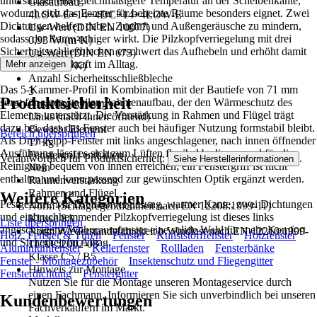
unterstützen eine gleichmäßigere Temperatur an der Scheibenkante,
Glasaufbau
wodurch sich das Fenster für beheizte Räume besonders eignet. Zwei
4LOW-E+14+4DC+14+4LOW-E
Dichtungen helfen dabei, Zugluft und Außengeräusche zu mindern,
Uw-Wert (DIN EN 10077)
sodass der Raum ruhiger wirkt. Die Pilzkopfverriegelung mit drei
0,93 W/(m²K)
Sicherheitsschließblechen erschwert das Aufhebeln und erhöht damit
Ug-Wert (DIN EN 673)
die Widerstandskraft im Alltag.
Mehr anzeigen
0,6 W/(m²K)
Anzahl Sicherheitsschließbleche
Das 5-Kammer-Profil in Kombination mit der Bautiefe von 71 mm
3
Produktsicherheit
sorgt für einen stabilen Rahmenaufbau, der den Wärmeschutz des
Anschlagrichtung
Elements unterstützt. Die Verstärkung in Rahmen und Flügel trägt
Links (nach innen öffnend)
dazu bei, dass das Fenster auch bei häufiger Nutzung formstabil bleibt.
Gewicht Element
Bereich überspringen
Als Dreh-Kipp-Fenster mit links angeschlagener, nach innen öffnender
17 kg
Ausführung lässt es sich zum Lüften flexibel bedienen und für die
Fenstergriff enthalten
Verantwortlich für Produktsicherheit:
.
Siehe Herstellerinformationen
Reinigung bequem von innen erreichen; ein Fenstergriff ist nicht
Nein
enthalten und kann passend zur gewünschten Optik ergänzt werden.
Rahmenverstärkung
Rahmen und Flügel
Weitere Kategorien
Festgezurrt: Mit Dreifachverglasung, warmer Kante, zwei Dichtungen
Norm (Schlagregendichtheit nach EN 12208:1999-11)
und einbruchhemmender Pilzkopfverriegelung ist dieses links
Klasse 8A
Liste überspringen
angeschlagene Wohnraumfenster eine solide Wahl für mehr Komfort
Norm Wiederstandsfähigkeit b.Windlast nach EN 12210:1999-
Holz, Fenster & Türen
Fenster
Kunststofffenster
Holzfenster
und Sicherheit im Alltag.
11/AC:2002-08
Aluminiumfenster
Kellerfenster
Rollladen
Fensterbänke
Klasse C5 / B5
Fenster - Montagezubehör
Insektenschutz und Fliegengitter
Hinweis zur Montage
Fensterdichtung
Fenstergitter
Nutzen Sie für die Montage unseren Montageservice durch
einen Fachmann. Informieren Sie sich unverbindlich bei unseren
Kundenbewertungen
Fachverkäufern im Markt.