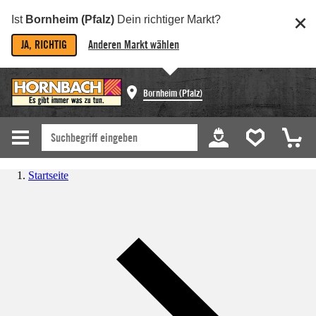
Ist
Bornheim (Pfalz)
Dein richtiger Markt?
JA, RICHTIG
Anderen Markt wählen
Bornheim (Pfalz)
Startseite