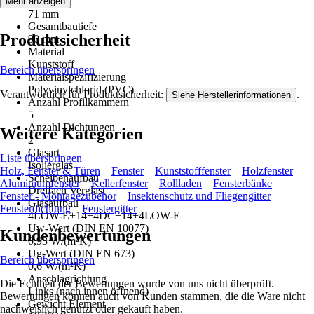
Bautiefe
Mehr anzeigen
71 mm
Gesamtbautiefe
Produktsicherheit
90 mm
Material
Kunststoff
Bereich überspringen
Materialspezifizierung
Polyvinylchlorid (PVC)
Verantwortlich für Produktsicherheit:
.
Siehe Herstellerinformationen
Anzahl Profilkammern
5
Anzahl Dichtungen
Weitere Kategorien
2
Glasart
Liste überspringen
Isolierglas
Holz, Fenster & Türen
Fenster
Kunststofffenster
Holzfenster
Scheibenaufbau
Aluminiumfenster
Kellerfenster
Rollladen
Fensterbänke
Dreifach Verglast
Fenster - Montagezubehör
Insektenschutz und Fliegengitter
Glasaufbau
Fensterdichtung
Fenstergitter
4LOW-E+14+4DC+14+4LOW-E
Uw-Wert (DIN EN 10077)
Kundenbewertungen
0,93 W/(m²K)
Ug-Wert (DIN EN 673)
Bereich überspringen
0,6 W/(m²K)
Anschlagrichtung
Die Echtheit der Bewertungen wurde von uns nicht überprüft.
Links (nach innen öffnend)
Bewertungen können auch von Kunden stammen, die die Ware nicht
Gewicht Element
nachweislich genutzt oder gekauft haben.