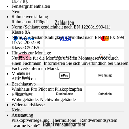
16,47 kg
Fenstergriff enthalten
Nein
Rahmenverstärkung
Zahlarten
Rahmen und Flügel
Norm (Schlagregendichtheit nach EN 12208:1999-11)
Klasse 8A
Norm Wiederstandsfähigkeit b.Windlast nach EN 12210:1999-
11/AC:2002-08
Klasse C5 / B5
Hinweis zur Montage
Nutzen Sie für die Montage unseren Montageservice durch
einen Fachmann. Informieren Sie sich unverbindlich bei unseren
Fachverkäufern im Markt.
Modell
ARON Econ
Beschlagstyp
Winkhaus Pro Pilot mit Pilzkopfzapfen
Einbauort
Wohngebäude, Nichtwohngebäude
Widerstandsklasse
Keine
Ausstattung
Pilzkopfverriegelung, ThermoBond - Randverbundsystem
Hauptversandpartner
"warme Kante"