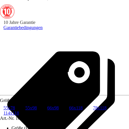
10 Jahre Garantie
Garantiebedingungen
Größe (BxH) in cm
55x78
55x98
66x98
66x118
78x118
114x118
Art.-Nr.
10567782
Größe (BxH) in cm
:
114x118