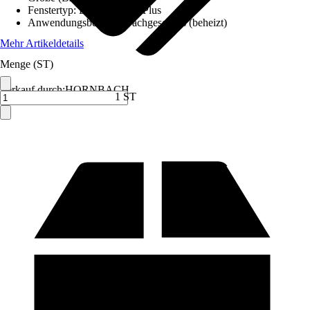
Fenstertyp
:
DFB-V Basic Plus
Anwendungsbereich
:
Dachgeschoss (beheizt)
Mehr Artikeldetails
Menge (ST)
Verkauf durch:
HORNBACH
1 ST