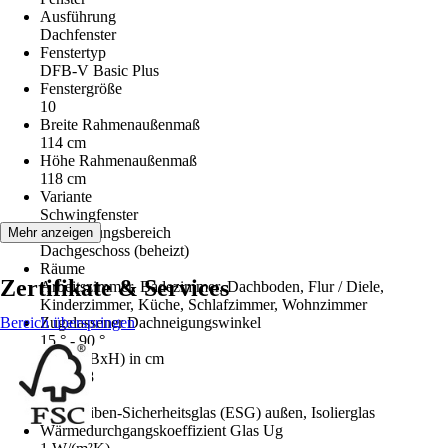
Ausführung
Dachfenster
Fenstertyp
DFB-V Basic Plus
Fenstergröße
10
Breite Rahmenaußenmaß
114 cm
Höhe Rahmenaußenmaß
118 cm
Variante
Schwingfenster
Anwendungsbereich
Mehr anzeigen
Dachgeschoss (beheizt)
Räume
Zertifikate & Services
Arbeitszimmer, Badezimmer, Dachboden, Flur / Diele,
Kinderzimmer, Küche, Schlafzimmer, Wohnzimmer
Bereich überspringen
Zugelassener Dachneigungswinkel
15 ° - 90 °
Größe (BxH) in cm
114x118
Glasart
Einscheiben-Sicherheitsglas (ESG) außen, Isolierglas
Wärmedurchgangskoeffizient Glas Ug