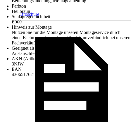
Bedienungsanleitung, Montageanleitung
Farbton
Hellbraun
Broschüre
Schlagregendichtheit
E900
Hinweis zur Montage
Nutzen Sie für die Montage unseren Montageservice durch
einen Fachmann. Informieren Sie sich unverbindlich bei unseren
Fachverkäufern im Markt.
Geeignet als
Austauschfenster
AKN (Artikelkurznummer)
3NJW
EAN
4306517621360