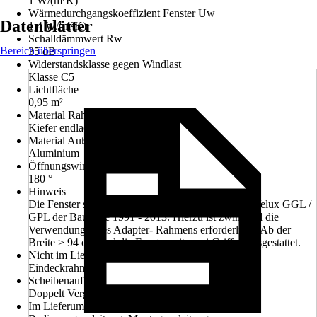
1 W/(m²K)
Wärmedurchgangskoeffizient Fenster Uw
Datenblätter
1,4 W/(m²K)
Schalldämmwert Rw
Bereich überspringen
35 dB
Widerstandsklasse gegen Windlast
Klasse C5
Lichtfläche
0,95 m²
Material Rahmen
Kiefer endlackiert
Material Außenabdeckung
Aluminium
Öffnungswinkel
180 °
Hinweis
Die Fenster sind geeignet als Austauschfenster für Velux GGL /
GPL der Baujahre 1991 - 2013. Hierzu ist zwingend die
Verwendung eines Adapter- Rahmens erforderlich., Ab der
Breite > 94 cm sind die Fenster mit zwei Griffen ausgestattet.
Nicht im Lieferumfang enthalten
Eindeckrahmen
Scheibenaufbau
Doppelt Verglast
Im Lieferumfang enthalten