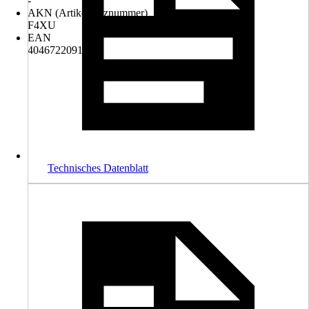
-
AKN (Artikelkurznummer)
F4XU
EAN
4046722091311
Technisches Datenblatt