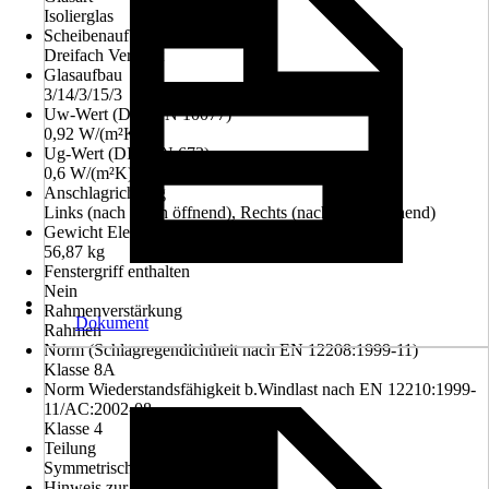
Isolierglas
Scheibenaufbau
Dreifach Verglast
Glasaufbau
3/14/3/15/3
Uw-Wert (DIN EN 10077)
0,92 W/(m²K)
Ug-Wert (DIN EN 673)
0,6 W/(m²K)
Anschlagrichtung
Links (nach innen öffnend), Rechts (nach innen öffnend)
Gewicht Element
56,87 kg
Fenstergriff enthalten
Nein
Rahmenverstärkung
Dokument
Rahmen
Norm (Schlagregendichtheit nach EN 12208:1999-11)
Klasse 8A
Norm Wiederstandsfähigkeit b.Windlast nach EN 12210:1999-
11/AC:2002-08
Klasse 4
Teilung
Symmetrisch 1/2-1/2
Hinweis zur Montage