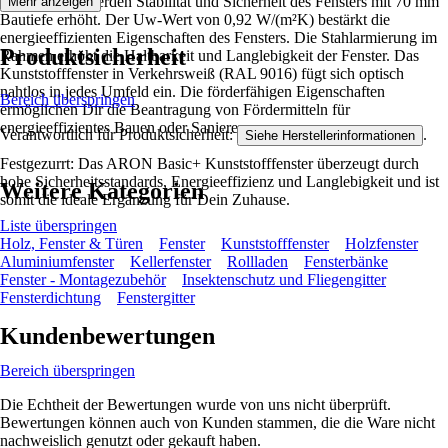
Verriegelung werden Stabilität und Sicherheit des Fensters mit 70 mm
Mehr anzeigen
Bautiefe erhöht. Der Uw-Wert von 0,92 W/(m²K) bestärkt die
energieeffizienten Eigenschaften des Fensters. Die Stahlarmierung im
Produktsicherheit
Rahmen erhöht die Haltbarkeit und Langlebigkeit der Fenster. Das
Kunststofffenster in Verkehrsweiß (RAL 9016) fügt sich optisch
nahtlos in jedes Umfeld ein. Die förderfähigen Eigenschaften
Bereich überspringen
ermöglichen Dir die Beantragung von Fördermitteln für
energieeffizientes Bauen oder Sanieren.
Verantwortlich für Produktsicherheit:
.
Siehe Herstellerinformationen
Festgezurrt: Das ARON Basic+ Kunststofffenster überzeugt durch
hohe Sicherheitsstandards, Energieeffizienz und Langlebigkeit und ist
Weitere Kategorien
somit die ideale Ergänzung für Dein Zuhause.
Liste überspringen
Holz, Fenster & Türen
Fenster
Kunststofffenster
Holzfenster
Aluminiumfenster
Kellerfenster
Rollladen
Fensterbänke
Fenster - Montagezubehör
Insektenschutz und Fliegengitter
Fensterdichtung
Fenstergitter
Kundenbewertungen
Bereich überspringen
Die Echtheit der Bewertungen wurde von uns nicht überprüft.
Bewertungen können auch von Kunden stammen, die die Ware nicht
nachweislich genutzt oder gekauft haben.