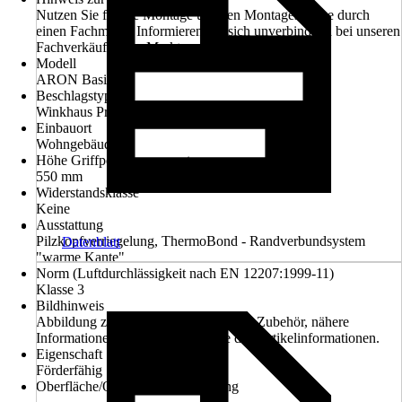
Nutzen Sie für die Montage unseren Montageservice durch
einen Fachmann. Informieren Sie sich unverbindlich bei unseren
Fachverkäufern im Markt.
Modell
ARON Basic +
Beschlagstyp
Winkhaus Pro Pilot mit Pilzkopfzapfen
Einbauort
Wohngebäude
Höhe Griffposition von unten
550 mm
Widerstandsklasse
Keine
Ausstattung
Pilzkopfverriegelung, ThermoBond - Randverbundsystem
Datenblatt
"warme Kante"
Norm (Luftdurchlässigkeit nach EN 12207:1999-11)
Klasse 3
Bildhinweis
Abbildung zeigen eventuell optionales Zubehör, nähere
Informationen entnehmen Sie bitte den Artikelinformationen.
Eigenschaft
Förderfähig
Oberfläche/Oberflächenbehandlung