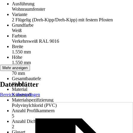
Ausführung
Wohnraumfenster
Variante
2 Flügelig (Dreh-Kipp/Dreh-Kipp) mit festem Pfosten
Grundfarbe
Weiß
Farbton
Verkehrsweiß RAL 9016
Breite
1.550 mm
Höhe
1.550 mm
Bautiefe
Mehr anzeigen
70 mm
Gesamtbautiefe
Datenblätter
89 mm
Material
Bereich überspringen
Kunststoff
Materialspezifizierung
Polyvinylchlorid (PVC)
Anzahl Profilkammern
5
Anzahl Dichtungen
2
Glasart