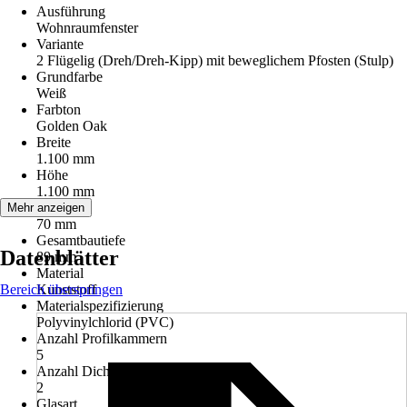
Ausführung
Wohnraumfenster
Variante
2 Flügelig (Dreh/Dreh-Kipp) mit beweglichem Pfosten (Stulp)
Grundfarbe
Weiß
Farbton
Golden Oak
Breite
1.100 mm
Höhe
1.100 mm
Bautiefe
Mehr anzeigen
70 mm
Gesamtbautiefe
Datenblätter
89 mm
Material
Bereich überspringen
Kunststoff
Materialspezifizierung
Polyvinylchlorid (PVC)
Anzahl Profilkammern
5
Anzahl Dichtungen
2
Glasart