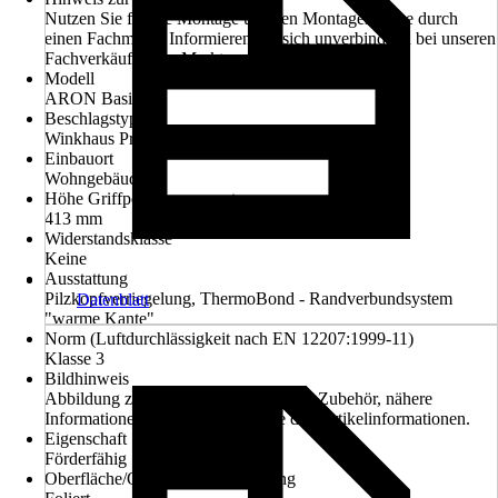
Nutzen Sie für die Montage unseren Montageservice durch
einen Fachmann. Informieren Sie sich unverbindlich bei unseren
Fachverkäufern im Markt.
Modell
ARON Basic +
Beschlagstyp
Winkhaus Pro Pilot mit Pilzkopfzapfen
Einbauort
Wohngebäude
Höhe Griffposition von unten
413 mm
Widerstandsklasse
Keine
Ausstattung
Pilzkopfverriegelung, ThermoBond - Randverbundsystem
Datenblatt
"warme Kante"
Norm (Luftdurchlässigkeit nach EN 12207:1999-11)
Klasse 3
Bildhinweis
Abbildung zeigen eventuell optionales Zubehör, nähere
Informationen entnehmen Sie bitte den Artikelinformationen.
Eigenschaft
Förderfähig
Oberfläche/Oberflächenbehandlung