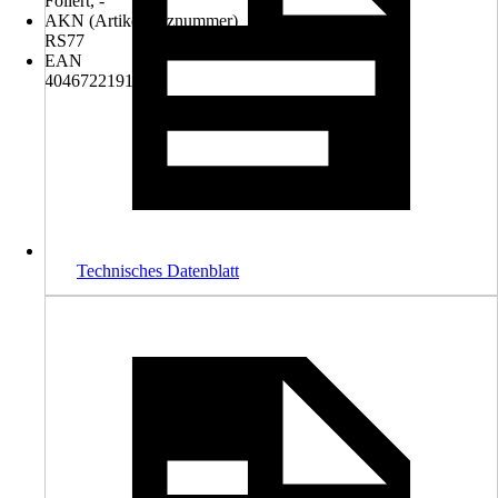
Foliert, -
AKN (Artikelkurznummer)
RS77
EAN
4046722191271
Technisches Datenblatt