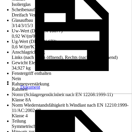
Isolierglas
Scheibenaufbau
Dreifach Verglast
Glasaufbau
3/14/3/15/3
Uw-Wert (DIN EN 10077)
0,92 W/(m²K)
Ug-Wert (DIN EN 673)
0,6 W/(m²K)
Anschlagrichtung
Links (nach innen öffnend), Rechts (nach innen öffnend)
Gewicht Element
34,927 kg
Fenstergriff enthalten
Nein
Rahmenverstärkung
Dokument
Rahmen
Norm (Schlagregendichtheit nach EN 12208:1999-11)
Klasse 8A
Norm Wiederstandsfähigkeit b.Windlast nach EN 12210:1999-
11/AC:2002-08
Klasse 4
Teilung
Symmetrisch 1/2-1/2
Hinweis zur Montage