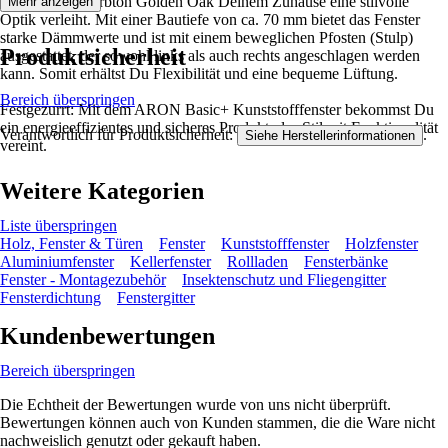
während der Farbton Golden Oak Deinem Zuhause eine stilvolle
Mehr anzeigen
Optik verleiht. Mit einer Bautiefe von ca. 70 mm bietet das Fenster
starke Dämmwerte und ist mit einem beweglichen Pfosten (Stulp)
Produktsicherheit
ausgestattet, der sowohl links als auch rechts angeschlagen werden
kann. Somit erhältst Du Flexibilität und eine bequeme Lüftung.
Bereich überspringen
Festgezurrt: Mit dem ARON Basic+ Kunststofffenster bekommst Du
ein energieeffizientes und sicheres Produkt, das Stil mit Funktionalität
Verantwortlich für Produktsicherheit:
.
Siehe Herstellerinformationen
vereint.
Weitere Kategorien
Liste überspringen
Holz, Fenster & Türen
Fenster
Kunststofffenster
Holzfenster
Aluminiumfenster
Kellerfenster
Rollladen
Fensterbänke
Fenster - Montagezubehör
Insektenschutz und Fliegengitter
Fensterdichtung
Fenstergitter
Kundenbewertungen
Bereich überspringen
Die Echtheit der Bewertungen wurde von uns nicht überprüft.
Bewertungen können auch von Kunden stammen, die die Ware nicht
nachweislich genutzt oder gekauft haben.