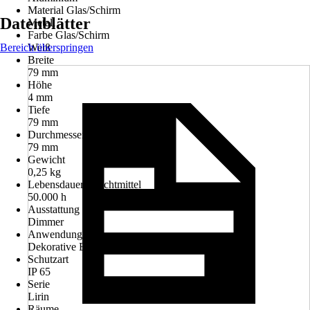
Material Glas/Schirm
Datenblätter
Metall
Farbe Glas/Schirm
Bereich überspringen
Weiß
Breite
79 mm
Höhe
4 mm
Tiefe
79 mm
Durchmesser
79 mm
Gewicht
0,25 kg
Lebensdauer Leuchtmittel
50.000 h
Ausstattung
Dimmer
Anwendung
Dekorative Beleuchtung
Schutzart
IP 65
Serie
Lirin
Räume