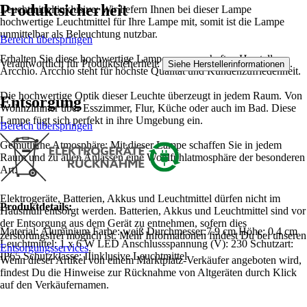
Produktsicherheit
Leuchtmittel inklusive: Wir liefern Ihnen bei dieser Lampe
hochwertige Leuchtmittel für Ihre Lampe mit, somit ist die Lampe
unmittelbar als Beleuchtung nutzbar.
Bereich überspringen
Erhalten Sie diese hochwertige Lampe vom namhaften Hersteller
Verantwortlich für Produktsicherheit:
.
Siehe Herstellerinformationen
Arcchio. Arcchio steht für höchste Qualität und Kundenzufriedenheit.
Die hochwertige Optik dieser Leuchte überzeugt in jedem Raum. Von
Entsorgung
Wohnzimmer über Esszimmer, Flur, Küche oder auch im Bad. Diese
Lampe fügt sich perfekt in ihre Umgebung ein.
Bereich überspringen
Gemütliche Atmosphäre: Mit dieser Lampe schaffen Sie in jedem
Raum und zu allen Anlässen eine Wohlfühlatmosphäre der besonderen
Art.
Elektrogeräte, Batterien, Akkus und Leuchtmittel dürfen nicht im
Produktdetails:
Hausmüll entsorgt werden. Batterien, Akkus und Leuchtmittel sind vor
der Entsorgung aus dem Gerät zu entnehmen, sofern dies
Material: Aluminium Farbe: weiß Durchmesser:7.9 cm Höhe: 0.4 cm
zerstörungsfrei möglich ist. Mehr Informationen findest Du bei unseren
Leuchtmittel: 1 x 6 W LED Anschlussspannung (V): 230 Schutzart:
Entsorgungsservices
.
IP65 Schutzklasse: IIinklusive Leuchtmittel
Wenn dieser Artikel von einem Marktplatz-Verkäufer angeboten wird,
findest Du die Hinweise zur Rücknahme von Altgeräten durch Klick
auf den Verkäufernamen.