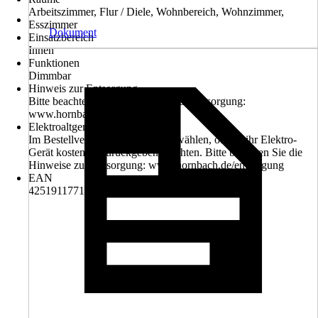
Arbeitszimmer, Flur / Diele, Wohnbereich, Wohnzimmer,
Esszimmer
Dokument
Einsatzbereich
Innen
Funktionen
Dimmbar
Hinweis zur Entsorgung
Bitte beachten Sie die Hinweise zur Entsorgung:
www.hornbach.de/entsorgung
Elektroaltgerät-Rücknahme
Im Bestellverlauf können Sie auswählen, ob Sie ihr Elektro-
Gerät kostenlos zurückgeben möchten. Bitte beachten Sie die
Hinweise zur Entsorgung: www.hornbach.de/entsorgung
EAN
4251911771534