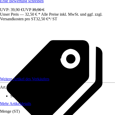
Erste Bewertung schreiben
UVP: 39,90 €
UVP
39,90 €
Unser Preis — 32,50 € * Alle Preise inkl. MwSt. und ggf. zzgl.
Versandkosten pro ST
32,50 €
*
/
ST
Weitere Artikel des Verkäufers
Art.-Nr.
12304438
Schutzart
:
IP 65
Mehr Artikeldetails
Menge (ST)