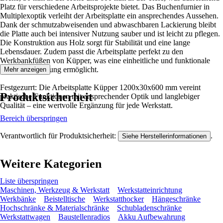
Platz für verschiedene Arbeitsprojekte bietet. Das Buchenfurnier in
Multiplexoptik verleiht der Arbeitsplatte ein ansprechendes Aussehen.
Dank der schmutzabweisenden und abwaschbaren Lackierung bleibt
die Platte auch bei intensiver Nutzung sauber und ist leicht zu pflegen.
Die Konstruktion aus Holz sorgt für Stabilität und eine lange
Lebensdauer. Zudem passt die Arbeitsplatte perfekt zu den
Werkbankfüßen von Küpper, was eine einheitliche und funktionale
Werkstattgestaltung ermöglicht.
Mehr anzeigen
Festgezurrt: Die Arbeitsplatte Küpper 1200x30x600 mm vereint
Produktsicherheit
praktische Funktionen mit ansprechender Optik und langlebiger
Qualität – eine wertvolle Ergänzung für jede Werkstatt.
Bereich überspringen
Verantwortlich für Produktsicherheit:
.
Siehe Herstellerinformationen
Weitere Kategorien
Liste überspringen
Maschinen, Werkzeug & Werkstatt
Werkstatteinrichtung
Werkbänke
Beistelltische
Werkstatthocker
Hängeschränke
Hochschränke & Materialschränke
Schubladenschränke
Werkstattwagen
Baustellenradios
Akku Aufbewahrung