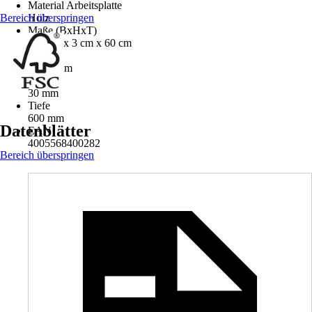
Material Arbeitsplatte
Bereich überspringen
Holz
Maße (BxHxT)
120 cm x 3 cm x 60 cm
Breite
1.200 mm
Höhe
30 mm
Tiefe
600 mm
Datenblätter
EAN
4005568400282
Bereich überspringen