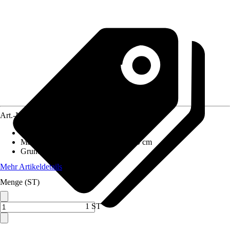
Art.-Nr.
7666533
Artikeltyp
:
Platte
Maße (BxHxT)
:
120 cm x 3 cm x 60 cm
Grundfarbe
:
Holz
Mehr Artikeldetails
Menge (ST)
1 ST