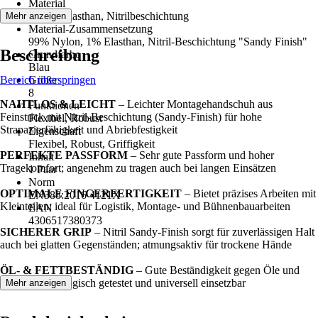
Material
Nylon, Elasthan, Nitrilbeschichtung
Mehr anzeigen
Material-Zusammensetzung
99% Nylon, 1% Elasthan, Nitril-Beschichtung "Sandy Finish"
Beschreibung
Grundfarbe
Blau
Bereich überspringen
Größe
8
NAHTLOS & LEICHT
– Leichter Montagehandschuh aus
Funktionen
Feinstrick mit Nitril-Beschichtung (Sandy-Finish) für hohe
Flexibel, Robust
Strapazierfähigkeit und Abriebfestigkeit
Eigenschaft
Flexibel, Robust, Griffigkeit
PERFEKTE PASSFORM
– Sehr gute Passform und hoher
Inhalt
Tragekomfort; angenehm zu tragen auch bei langen Einsätzen
1 Paar
Norm
OPTIMALE FINGERFERTIGKEIT
– Bietet präzises Arbeiten mit
EN388:2016 4121X
Kleinteilen; ideal für Logistik, Montage- und Bühnenbauarbeiten
EAN
4306517380373
SICHERER GRIP
– Nitril Sandy-Finish sorgt für zuverlässigen Halt
auch bei glatten Gegenständen; atmungsaktiv für trockene Hände
ÖL- & FETTBESTÄNDIG
– Gute Beständigkeit gegen Öle und
Fette; dermatologisch getestet und universell einsetzbar
Mehr anzeigen