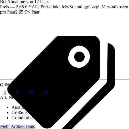
Bei Abnahme von 12 Paar:
Preis — 2,65 € * Alle Preise inkl. MwSt. und ggf. zzgl. Versandkosten
pro Paar
2,65 €
*
/
Paar
Größe
8
9
10
11
Art.-Nr.
6850289
Ausführung
:
Arbeitshandschuhe
Größe
:
8
Grundfarbe
:
Blau
Mehr Artikeldetails