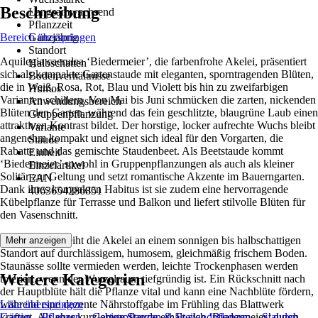
Beschreibung
Langsamwachsend
Pflanzzeit
Bereich überspringen
Ganzjährig
Standort
Aquilegia caerulea ‘Biedermeier’, die farbenfrohe Akelei, präsentiert
Halbschatten
sich als kompakte Gartenstaude mit eleganten, sporntragenden Blüten,
Bodenverhältnisse
die in Weiß, Rosa, Rot, Blau und Violett bis hin zu zweifarbigen
Humos
Varianten schillern. Von Mai bis Juni schmücken die zarten, nickenden
Anwendungsbereich
Blüten den Garten, während das fein geschlitzte, blaugrüne Laub einen
Gruppenpflanzung
attraktiven Kontrast bildet. Der horstige, locker aufrechte Wuchs bleibt
Variante
angenehm kompakt und eignet sich ideal für den Vorgarten, die
Staude
Rabatte und das gemischte Staudenbeet. Als Beetstaude kommt
Einheit
‘Biedermeier’ sowohl in Gruppenpflanzungen als auch als kleiner
Einzelartikel
Solitär zur Geltung und setzt romantische Akzente im Bauerngarten.
EAN
Dank ihres kompakten Habitus ist sie zudem eine hervorragende
4063654286851
Kübelpflanze für Terrasse und Balkon und liefert stilvolle Blüten für
den Vasenschnitt.
Am besten gedeiht die Akelei an einem sonnigen bis halbschattigen
Mehr anzeigen
Standort auf durchlässigem, humosem, gleichmäßig frischem Boden.
Staunässe sollte vermieden werden, leichte Trockenphasen werden
Weitere Kategorien
toleriert, wenn der Wurzelraum tiefgründig ist. Ein Rückschnitt nach
der Hauptblüte hält die Pflanze vital und kann eine Nachblüte fördern,
während eine dezente Nährstoffgabe im Frühling das Blattwerk
Liste überspringen
kräftigt. Als eher kurzlebige Staude erhält sich ‘Biedermeier’ durch
Garten
Pflanzen
Gartenpflanzen & Freilandpflanzen
Stauden