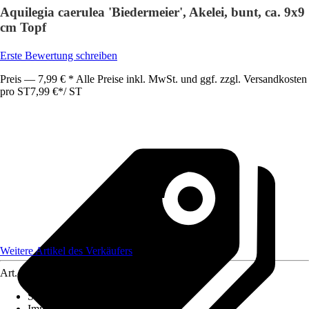
Aquilegia caerulea 'Biedermeier', Akelei, bunt, ca. 9x9
cm Topf
Erste Bewertung schreiben
Preis — 7,99 € * Alle Preise inkl. MwSt. und ggf. zzgl. Versandkosten
pro ST
7,99 €
*
/
ST
Weitere Artikel des Verkäufers
Art.-Nr.
12402894
Standort
:
Halbschatten
Immergrün
:
Ja