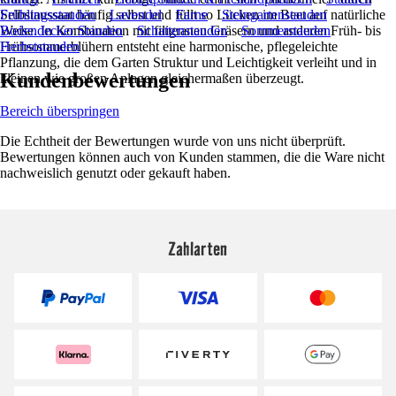
Selbstaussaat häufig selbst und füllt so Lücken im Beet auf natürliche
Frühlingsstauden
Lavendel
Farne
Steingartenstauden
Weise. In Kombination mit filigranen Gräsern und anderen Früh- bis
Bodendecker Stauden
Schattenstauden
Sommerstauden
Frühsommerblühern entsteht eine harmonische, pflegeleichte
Herbststauden
Pflanzung, die dem Garten Struktur und Leichtigkeit verleiht und in
Kundenbewertungen
kleinen wie großen Anlagen gleichermaßen überzeugt.
Bereich überspringen
Die Echtheit der Bewertungen wurde von uns nicht überprüft.
Bewertungen können auch von Kunden stammen, die die Ware nicht
nachweislich genutzt oder gekauft haben.
Zahlarten