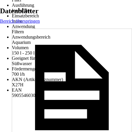
Ausführung
Datenblätter
Innenfilter
Einsatzbereich
Bereich überspringen
Innen
Anwendung
Filtern
Anwendungsbereich
Aquarium
Volumen
150 l - 250 l
Geeignet für
Süßwasser
Fördermenge
700 l/h
AKN (Artikelkurznummer)
X27H
EAN
5905546030717