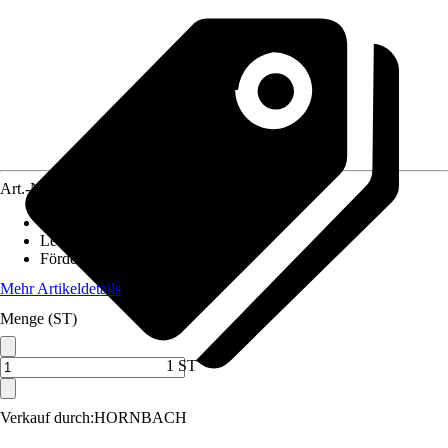
Art.-Nr.
4611054
Ausführung
:
Innenfilter
Leistung der Pumpe
:
12 W
Fördermenge
:
700 l/h
Mehr Artikeldetails
Menge (ST)
1 ST
Verkauf durch:
HORNBACH