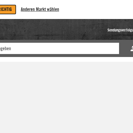
RICHTIG
Anderen Markt wählen
Sendungsverfolg