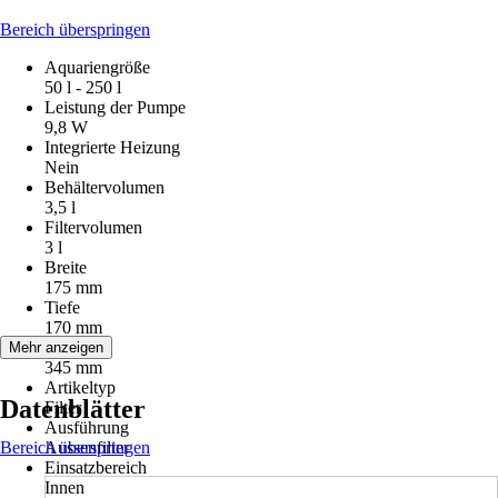
Bereich überspringen
Aquariengröße
50 l - 250 l
Leistung der Pumpe
9,8 W
Integrierte Heizung
Nein
Behältervolumen
3,5 l
Filtervolumen
3 l
Breite
175 mm
Tiefe
170 mm
Höhe
Mehr anzeigen
345 mm
Artikeltyp
Datenblätter
Filter
Ausführung
Bereich überspringen
Aussenfilter
Einsatzbereich
Innen