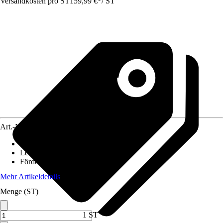
Versandkosten pro ST
159,99 €
*
/
ST
Art.-Nr.
12150872
Ausführung
:
Aussenfilter
Leistung der Pumpe
:
9,8 W
Fördermenge
:
510 l/h
Mehr Artikeldetails
Menge (ST)
1 ST