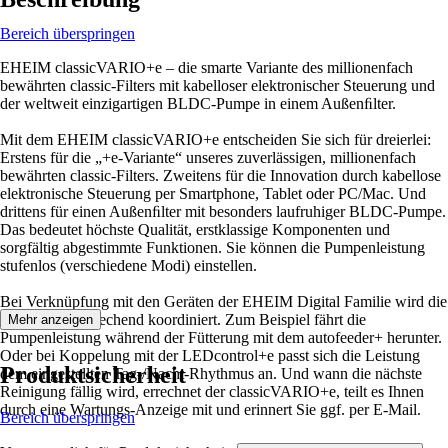
Bereich überspringen
EHEIM classicVARIO+e – die smarte Variante des millionenfach
bewährten classic-Filters mit kabelloser elektronischer Steuerung und
der weltweit einzigartigen BLDC-Pumpe in einem Außenﬁlter.
Mit dem EHEIM classicVARIO+e entscheiden Sie sich für dreierlei:
Erstens für die „+e-Variante“ unseres zuverlässigen, millionenfach
bewährten classic-Filters. Zweitens für die Innovation durch kabellose
elektronische Steuerung per Smartphone, Tablet oder PC/Mac. Und
drittens für einen Außenﬁlter mit besonders laufruhiger BLDC-Pumpe.
Das bedeutet höchste Qualität, erstklassige Komponenten und
sorgfältig abgestimmte Funktionen. Sie können die Pumpenleistung
stufenlos (verschiedene Modi) einstellen.
Bei Verknüpfung mit den Geräten der EHEIM Digital Familie wird die
Funktion entsprechend koordiniert. Zum Beispiel fährt die
Mehr anzeigen
Pumpenleistung während der Fütterung mit dem autofeeder+ herunter.
Oder bei Koppelung mit der LEDcontrol+e passt sich die Leistung
Produktsicherheit
dem eingestellten Tag-/Nacht-Rhythmus an. Und wann die nächste
Reinigung fällig wird, errechnet der classicVARIO+e, teilt es Ihnen
durch eine Wartungs-Anzeige mit und erinnert Sie ggf. per E-Mail.
Bereich überspringen