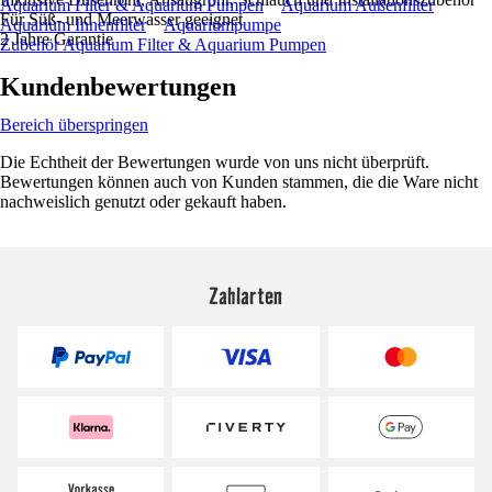
Aquarium Filter & Aquarium Pumpen
Aquarium Außenfilter
Für Süß- und Meerwasser geeignet
Aquarium Innenfilter
Aquariumpumpe
2 Jahre Garantie
Zubehör Aquarium Filter & Aquarium Pumpen
Kundenbewertungen
Bereich überspringen
Die Echtheit der Bewertungen wurde von uns nicht überprüft.
Bewertungen können auch von Kunden stammen, die die Ware nicht
nachweislich genutzt oder gekauft haben.
Zahlarten