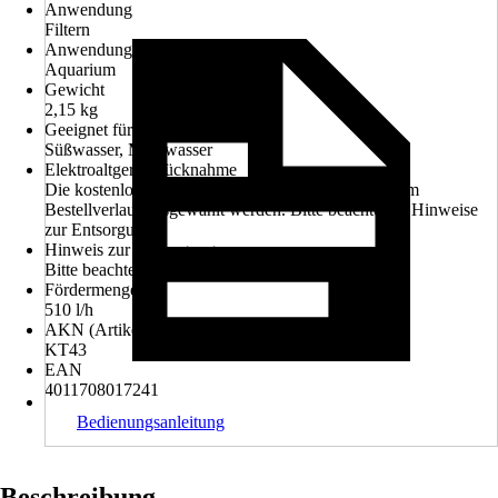
Anwendung
Filtern
Anwendungsbereich
Aquarium
Gewicht
2,15 kg
Geeignet für
Süßwasser, Meerwasser
Elektroaltgerät-Rücknahme
Die kostenlose Rückgabe des Elektro-Geräts kann im
Bestellverlauf ausgewählt werden. Bitte beachte die Hinweise
zur Entsorgung.
Hinweis zur Entsorgung
Bitte beachte die Hinweise zur Entsorgung
Fördermenge
510 l/h
AKN (Artikelkurznummer)
KT43
EAN
4011708017241
Bedienungsanleitung
Beschreibung