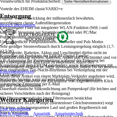
Verantwortlich für Produktsicherheit:
.
Siehe Herstellerinformationen
Vorteile des EHEIM classicVARIO+e
Entsorgung
Digitale Weiterentwicklung der millionenfach bewährten,
zuverlässigen classic Außenﬁltergeneration
Bereich überspringen
Elektronischer Filter mit integrierter WLAN-Funktion (Wiﬁ ) und
kabelloser Steuerung per Smartphone, Tablet oder PC/Mac
Pumpenleistung stufenlos einstellbar
Unterschiedliche Pumpfunktionen- Manueller und Puls Modus
Sehr geringer Stromverbrauch durch Leistungsregelung möglich (1,7-
12,5 W)
Elektrogeräte, Batterien, Akkus und Leuchtmittel dürfen nicht im
Koppelbar mit Produkten der EHEIM Digital Familie:
Hausmüll entsorgt werden. Batterien, Akkus und Leuchtmittel sind vor
z.B. Anpassung der Pumpenleistung während der Fütterung bei
der Entsorgung aus dem Gerät zu entnehmen, sofern dies
Koppelung mit dem EHEIM autofeeder+ sowie Harmonisierung mit
zerstörungsfrei möglich ist. Mehr Informationen findest Du bei unseren
dem eingestellten Tag-/Nacht-Rhythmus bei Verknüpfung mit der
Entsorgungsservices
.
LEDcontrol+e
Wenn dieser Artikel von einem Marktplatz-Verkäufer angeboten wird,
Wartungs-Anzeige weist auf errechnete fällige Reinigung hin;
findest Du die Hinweise zur Rücknahme von Altgeräten durch Klick
automatische Erinnerung per E-Mail
auf den Verkäufernamen.
Dauerhaft elastische Silikondichtung am Pumpenkopf (für leichtes und
sicheres Verschließen nach der Reinigung)
Mit Filtermatten und/oder losen Filtermassen bestückbar
Weitere Kategorien
Hocheffektive BLDC-Pumpe (Bürstenloser Gleichstrommotor) sorgt
für leisen, schwingungsarmen Lauf und großen Regelbereich mit
Liste überspringen
feiner Abstufung
Zoo & Aquaristik
Aquaristik
Aquariumtechnik
Inklusive Düsenrohr, Ansaugrohr, Schlauch und Installationszubehör