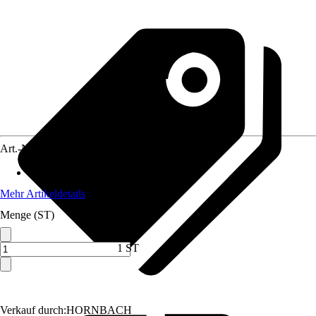
Art.-Nr.
4241589
Für Aquariengrößen
:
60 l
Mehr Artikeldetails
Menge (ST)
1 ST
Verkauf durch:
HORNBACH