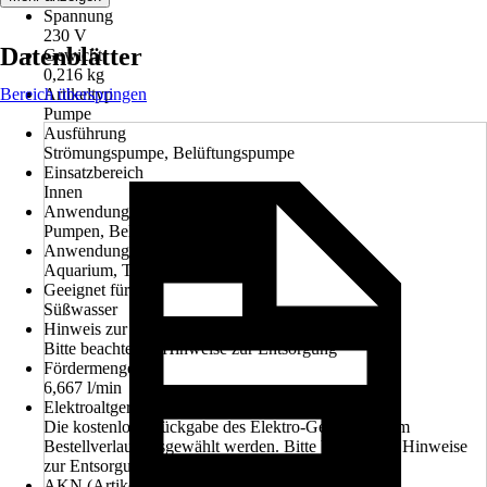
Spannung
230 V
Datenblätter
Gewicht
0,216 kg
Bereich überspringen
Artikeltyp
Pumpe
Ausführung
Strömungspumpe, Belüftungspumpe
Einsatzbereich
Innen
Anwendung
Pumpen, Belüften, Regulieren
Anwendungsbereich
Aquarium, Teich
Geeignet für
Süßwasser
Hinweis zur Entsorgung
Bitte beachte die Hinweise zur Entsorgung
Fördermenge
6,667 l/min
Elektroaltgerät-Rücknahme
Die kostenlose Rückgabe des Elektro-Geräts kann im
Bestellverlauf ausgewählt werden. Bitte beachte die Hinweise
zur Entsorgung.
AKN (Artikelkurznummer)