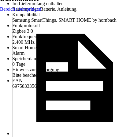
Im Lieferumfang enthalten
Bereich überspringen
Rauchmelder, Batterie, Anleitung
Kompatibilität
Samsung SmartThings, SMART HOME by hornbach
Funkprotokoll
Zigbee 3.0
Funkfrequenz
2.400 MHz
Smart Home Bereich
Alarm
Speicherdauer
0 Tage
Hinweis zur Entsorgung
Bitte beachte die Hinweise zur Entsorgung
EAN
6975833356898