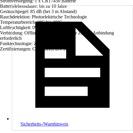
Stromversorgung: 1 x CR17450 Batterie
Batterielebensdauer: bis zu 10 Jahre
Geräuschpegel: 85 dB (bei 3 m Abstand)
Rauchdetektion: Photoelektrische Technologie
Temperaturbereich: 0°C bis 40°C
Luftfeuchtigkeit: 0% bis 95% RH
Verbindung: Offline, keine WLAN- oder Zigbee-Anbindung
erforderlich
Funktechnologie: Zigbee 3.0
Zertifizierungen: CE, RoHS, EN 14604
Sicherheits-/Warnhinweis