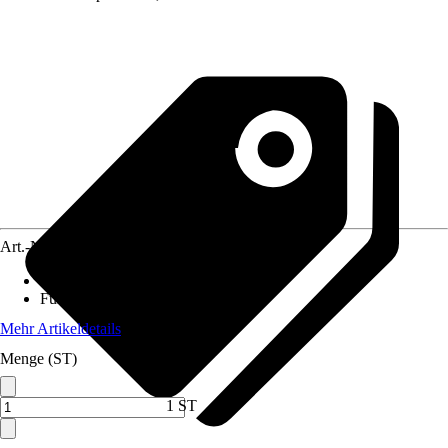
Art.-Nr.
12670702
Betriebsspannung
:
3 V
Funktionsprüfung
:
Nein
Mehr Artikeldetails
Menge (ST)
1 ST