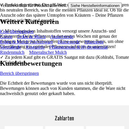
✓ Perfekt abgestimmt: Der pH-Wert unserer Erde liegt im leicht sauren
Verantwortlich für Produktsicherheit:
.
Siehe Herstellerinformationen
bis neutralen Bereich, was für die meisten Pflanzen ideal ist. Ob für die
Anzucht oder das spätere Umtopfen von Kräutern – Deine Pflanzen
Weitere Kategorien
wachsen prächtig und gesund.
✓ Mit biologischen Inhaltsstoffen versorgt unsere Anzucht- und
Liste überspringen
Kräutererde Deine Pflanzen in den ersten Wochen mit genau der
Garten
Erden & Mulch
Anzuchterde
richtigen Menge an Nährstoffen. Eine ausgewogene Basis, um ohne
Erden & Mulch Palettenware
Blumenerde
Pflanzerde
Überdüngung ein optimales Pflanzenwachstum zu unterstützen!
Spezialerde
Rasenerde
Pflanzgranulat & Hydrogranulat
Rindenmulch
Mineralischer Mulch
✓ Zu jedem Kauf gibt es GRATIS Saatgut mit dazu (Kohlrabi, Tomate
Kundenbewertungen
& Salatgurke).
Bereich überspringen
Die Echtheit der Bewertungen wurde von uns nicht überprüft.
Bewertungen können auch von Kunden stammen, die die Ware nicht
nachweislich genutzt oder gekauft haben.
Zahlarten