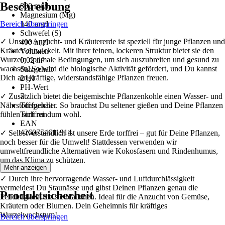
Beschreibung
800 mg/l
Magnesium (Mg)
Bereich überspringen
140 mg/l
Schwefel (S)
✓ Unsere Anzucht- und Kräutererde ist speziell für junge Pflanzen und
400 mg/l
Kräuter entwickelt. Mit ihrer feinen, lockeren Struktur bietet sie den
Volumen
Wurzeln optimale Bedingungen, um sich auszubreiten und gesund zu
0,02 m³
wachsen. So wird die biologische Aktivität gefördert, und Du kannst
Salzgehalt
Dich auf kräftige, widerstandsfähige Pflanzen freuen.
2 g/l
PH-Wert
✓ Zusätzlich bietet die beigemischte Pflanzenkohle einen Wasser- und
7
Nährstoffspeicher. So brauchst Du seltener gießen und Deine Pflanzen
Torfgehalt
fühlen sich rundum wohl.
Torffrei
EAN
4260754611914
✓ Selbstverständlich ist unsere Erde torffrei – gut für Deine Pflanzen,
noch besser für die Umwelt! Stattdessen verwenden wir
umweltfreundliche Alternativen wie Kokosfasern und Rindenhumus,
um das Klima zu schützen.
Mehr anzeigen
✓ Durch ihre hervorragende Wasser- und Luftdurchlässigkeit
vermeidest Du Staunässe und gibst Deinen Pflanzen genau die
Produktsicherheit
Feuchtigkeit, die sie brauchen. Ideal für die Anzucht von Gemüse,
Kräutern oder Blumen. Dein Geheimnis für kräftiges
Wurzelwachstum!
Bereich überspringen