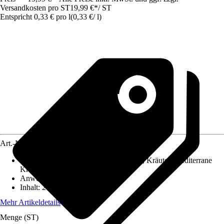
Versandkosten pro ST
19,99 €
*
/
ST
Entspricht 0,33 € pro l
(
0,33 €
/
l
)
Art.-Nr.
12404728
Geeignet für
:
Jungpflanzen, Keimlinge, Kräuter, Mediterrane
Kräuter
Anwendung
:
Anzucht
Inhalt
:
20 l
Mehr Artikeldetails
Menge (ST)