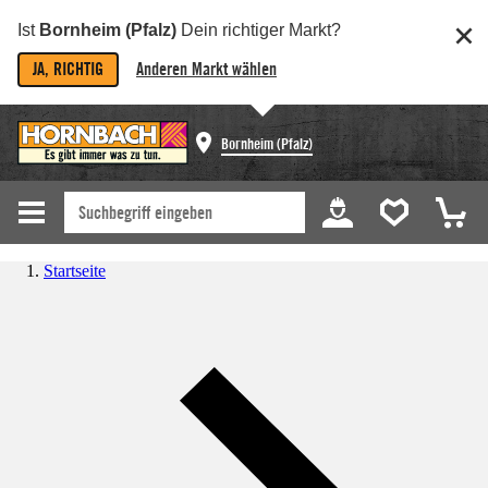
Ist
Bornheim (Pfalz)
Dein richtiger Markt?
JA, RICHTIG
Anderen Markt wählen
Bornheim (Pfalz)
Startseite