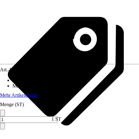
Art.-Nr.
10140539
Ausführung
:
Anmischeimer
Material
:
Kunststoff
Mehr Artikeldetails
Menge (ST)
1 ST