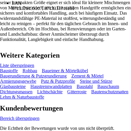
seiner kompakten Größe eignet er sich ideal für kleinere Mischmengen
EAN
von Mörtel, Putz oder Estrich. Die stabilen Handgriffe ermöglichen ein
8713126435107, 8713331741161
sicheres und komfortables Handling, auch bei häufigem Einsatz. Das
widerstandsfähige PE-Material ist stoßfest, witterungsbeständig und
leicht zu reinigen – perfekt für den täglichen Gebrauch im Innen- und
Außenbereich. Ob im Hochbau, bei Renovierungen oder im Garten-
und Landschaftsbau: dieser Anmischeimer überzeugt durch
Funktionalität, Langlebigkeit und einfache Handhabung.
Weitere Kategorien
Liste überspringen
Baustoffe
Rohbau
Baueimer & Mörtelkübel
Baugrundierung & Putzgrundierung
Zement & Mörtel
Armierungsgewebe
Putz & Putzprofile
Steine und Stürze
Glasbausteine
Haustrennwandplatten
Baustahl
Bauschaum
Dichtungsmassen
Lichtschächte
Gitterroste
Bautenschutzmatten
Lehm & Naturbaustoffe
Kundenbewertungen
Bereich überspringen
Die Echtheit der Bewertungen wurde von uns nicht überprüft.