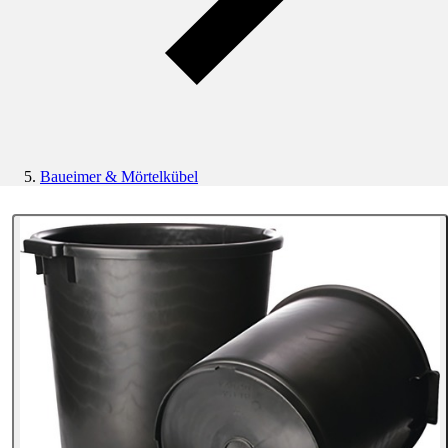
Baueimer & Mörtelkübel