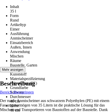
Inhalt
35 l
Form
Rund
Artikeltyp
Eimer
Ausführung
Anmischeimer
Einsatzbereich
Außen, Innen
Anwendung
Mischen
Räume
Baustelle, Garten
Material
Mehr anzeigen
Kunststoff
Materialspezifizierung
Beschreibung
Polyethylen (PE)
Grundfarbe
Bereich überspringen
Schwarz
Durchmesser
Der runde Anmischeimer aus schwarzem Polyethylen (PE) mit einem
40 cm
Fassungsvermögen von 35 Litern ist die praktische Lösung für das
Höhe
Mischen und Transportieren von Baustoffen auf der Baustelle. Dank
40 cm