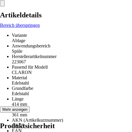
Artikeldetails
Bereich überspringen
Variante
Ablage
Anwendungsbereich
Spüle
Herstellerartikelnummer
223067
Passend für Modell
CLARON
Material
Edelstahl
Grundfarbe
Edelstahl
Länge
414 mm
Breite
Mehr anzeigen
361 mm
AKN (Artikelkurznummer)
Produktsicherheit
CXTS
EAN