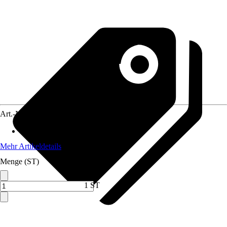
Art.-Nr.
5525220
Anwendungsbereich
:
Spüle
Mehr Artikeldetails
Menge (ST)
1 ST