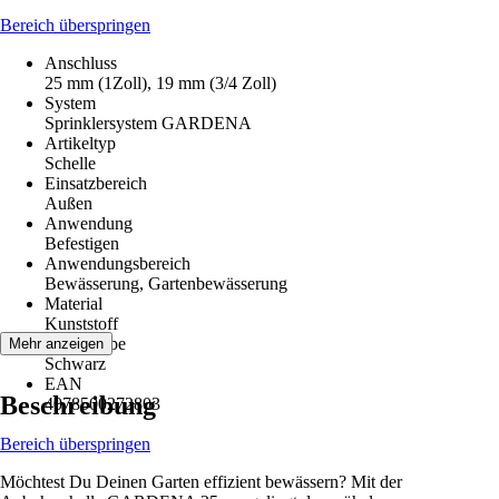
Bereich überspringen
Anschluss
25 mm (1Zoll), 19 mm (3/4 Zoll)
System
Sprinklersystem GARDENA
Artikeltyp
Schelle
Einsatzbereich
Außen
Anwendung
Befestigen
Anwendungsbereich
Bewässerung, Gartenbewässerung
Material
Kunststoff
Grundfarbe
Mehr anzeigen
Schwarz
EAN
Beschreibung
4078500272803
Bereich überspringen
Möchtest Du Deinen Garten effizient bewässern? Mit der