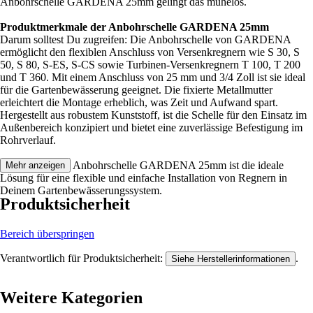
Anbohrschelle GARDENA 25mm gelingt das mühelos.
Produktmerkmale der Anbohrschelle GARDENA 25mm
Darum solltest Du zugreifen: Die Anbohrschelle von GARDENA
ermöglicht den flexiblen Anschluss von Versenkregnern wie S 30, S
50, S 80, S-ES, S-CS sowie Turbinen-Versenkregnern T 100, T 200
und T 360. Mit einem Anschluss von 25 mm und 3/4 Zoll ist sie ideal
für die Gartenbewässerung geeignet. Die fixierte Metallmutter
erleichtert die Montage erheblich, was Zeit und Aufwand spart.
Hergestellt aus robustem Kunststoff, ist die Schelle für den Einsatz im
Außenbereich konzipiert und bietet eine zuverlässige Befestigung im
Rohrverlauf.
Festgezurrt: Die Anbohrschelle GARDENA 25mm ist die ideale
Mehr anzeigen
Lösung für eine flexible und einfache Installation von Regnern in
Deinem Gartenbewässerungssystem.
Produktsicherheit
Bereich überspringen
Verantwortlich für Produktsicherheit:
.
Siehe Herstellerinformationen
Weitere Kategorien