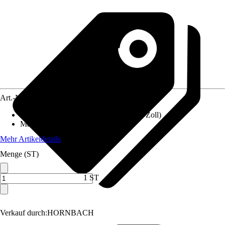
Art.-Nr.
10337651
Anschluss
:
25 mm (1Zoll), 19 mm (3/4 Zoll)
Material
:
Kunststoff
Mehr Artikeldetails
Menge (ST)
1 ST
Verkauf durch:
HORNBACH