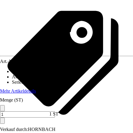
Art.-Nr.
5805580
Artikeltyp
:
Regal
Anwendungsbereich
:
Gewächshaus
Serie
:
-
Mehr Artikeldetails
Menge (ST)
1 ST
Verkauf durch:
HORNBACH