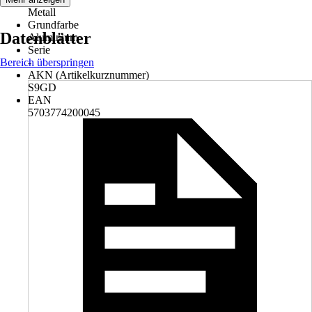
Metall
Grundfarbe
Datenblätter
Aluminium
Serie
Bereich überspringen
-
AKN (Artikelkurznummer)
S9GD
EAN
5703774200045