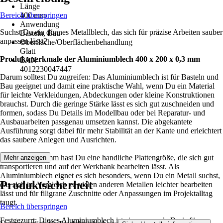
Länge
Bereich überspringen
400 mm
Anwendung
Suchst Du ein dünnes Metallblech, das sich für präzise Arbeiten sauber
Basteln, Bau
anpassen lässt?
Oberfläche/Oberflächenbehandlung
Glatt
Produktmerkmale der Aluminiumblech 400 x 200 x 0,3 mm
EAN
4012230047447
Darum solltest Du zugreifen: Das Aluminiumblech ist für Basteln und
Bau geeignet und damit eine praktische Wahl, wenn Du ein Material
für leichte Verkleidungen, Abdeckungen oder kleine Konstruktionen
brauchst. Durch die geringe Stärke lässt es sich gut zuschneiden und
formen, sodass Du Details im Modellbau oder bei Reparatur- und
Ausbauarbeiten passgenau umsetzen kannst. Die abgekantete
Ausführung sorgt dabei für mehr Stabilität an der Kante und erleichtert
das saubere Anlegen und Ausrichten.
Mit 400 x 200 mm hast Du eine handliche Plattengröße, die sich gut
Mehr anzeigen
transportieren und auf der Werkbank bearbeiten lässt. Als
Aluminiumblech eignet es sich besonders, wenn Du ein Metall suchst,
Produktsicherheit
das sich im Vergleich zu vielen anderen Metallen leichter bearbeiten
lässt und für filigrane Zuschnitte oder Anpassungen im Projektalltag
taugt.
Bereich überspringen
Festgezurrt: Dieses Aluminiumblech ist eine passende Basis für