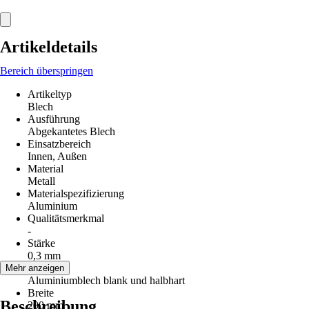
Artikeldetails
Bereich überspringen
Artikeltyp
Blech
Ausführung
Abgekantetes Blech
Einsatzbereich
Innen, Außen
Material
Metall
Materialspezifizierung
Aluminium
Qualitätsmerkmal
-
Stärke
0,3 mm
Hinweis
Mehr anzeigen
Aluminiumblech blank und halbhart
Breite
Beschreibung
200 mm