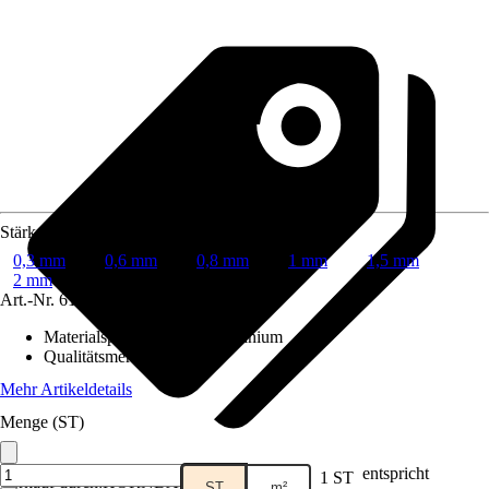
Stärke
0,3 mm
0,6 mm
0,8 mm
1 mm
1,5 mm
2 mm
Art.-Nr.
6179085
Materialspezifizierung
:
Aluminium
Qualitätsmerkmal
:
-
Mehr Artikeldetails
Menge (ST)
entspricht
1 ST
Verkauf durch:
HORNBACH
ST
m²